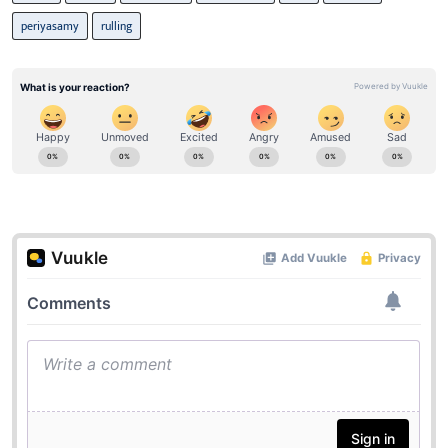
periyasamy
rulling