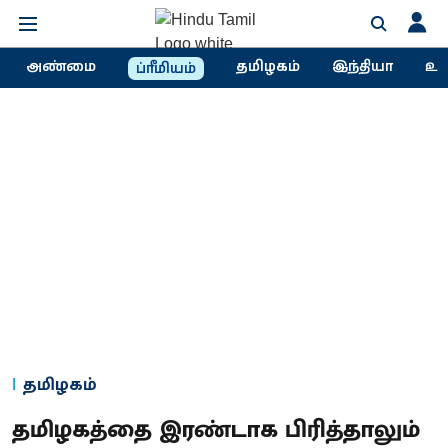
அண்மை
தமிழகம்
இந்தியா
உல
ப்ரீமியம்
தமிழகம்
தமிழகத்தை இரண்டாக பிரித்தாலும்