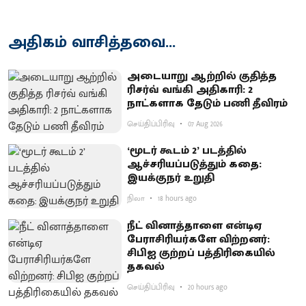
அதிகம் வாசித்தவை...
அடையாறு ஆற்றில் குதித்த
ரிசர்வ் வங்கி அதிகாரி: 2
நாட்களாக தேடும் பணி தீவிரம்
செய்திப்பிரிவு
07 Aug 2026
‘மூடர் கூடம் 2’ படத்தில்
ஆச்சரியப்படுத்​தும் கதை:
இயக்குநர் உறுதி
நிலா
18 hours ago
நீட் வினாத்தாளை என்டிஏ
பேராசிரியர்களே விற்றனர்:
சிபிஐ குற்றப் பத்திரிகையில்
தகவல்
செய்திப்பிரிவு
20 hours ago