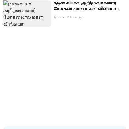
நடிகையாக அறிமுகமானார்
மோகன்லால் மகள் விஸ்மயா
நிலா
20 hours ago