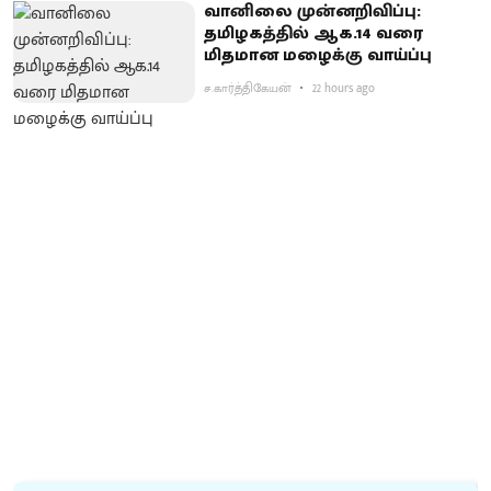
வானிலை முன்னறிவிப்பு:
தமிழகத்தில் ஆக.14 வரை
மிதமான மழைக்கு வாய்ப்பு
ச.கார்த்திகேயன்
22 hours ago