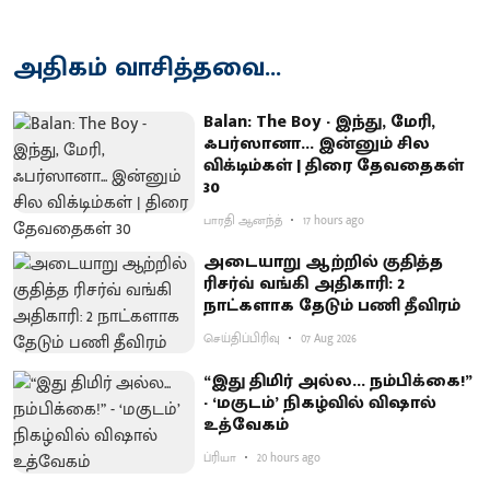
அதிகம் வாசித்தவை...
Balan: The Boy - இந்து, மேரி,
ஃபர்ஸானா... இன்னும் சில
விக்டிம்கள் | திரை தேவதைகள்
30
பாரதி ஆனந்த்
17 hours ago
அடையாறு ஆற்றில் குதித்த
ரிசர்வ் வங்கி அதிகாரி: 2
நாட்களாக தேடும் பணி தீவிரம்
செய்திப்பிரிவு
07 Aug 2026
“இது திமிர் அல்ல... நம்பிக்கை!”
- ‘மகுடம்’ நிகழ்வில் விஷால்
உத்வேகம்
ப்ரியா
20 hours ago