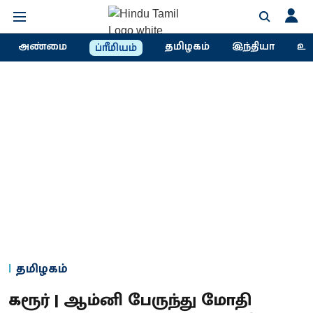
அண்மை
தமிழகம்
இந்தியா
உல
ப்ரீமியம்
தமிழகம்
கரூர் | ஆம்னி பேருந்து மோதி