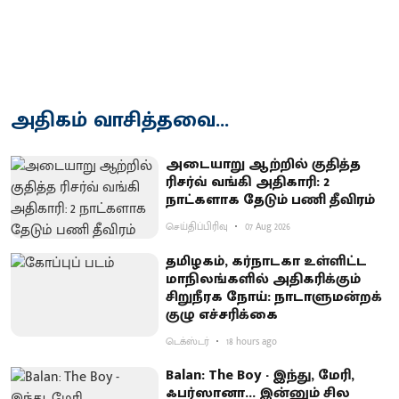
அதிகம் வாசித்தவை...
அடையாறு ஆற்றில் குதித்த
ரிசர்வ் வங்கி அதிகாரி: 2
நாட்களாக தேடும் பணி தீவிரம்
செய்திப்பிரிவு
07 Aug 2026
தமிழகம், கர்நாடகா உள்ளிட்ட
மாநிலங்களில் அதிகரிக்கும்
சிறுநீரக நோய்: நாடாளுமன்றக்
குழு எச்சரிக்கை
டெக்ஸ்டர்
18 hours ago
Balan: The Boy - இந்து, மேரி,
ஃபர்ஸானா... இன்னும் சில