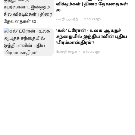
விக்டிம்கள் | திரை தேவதைகள்
30
பாரதி ஆனந்த்
22 hours ago
‘கல்’ ட்ரோன் - உலக ஆயுதச்
சந்தையில் இந்தியாவின் புதிய
‘பிரம்மாஸ்திரம்’!
போத்தி ராஜ்.க
21 hours ago