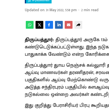
ந. சரவணன்
Updated on
:
31 May 2022, 5:58 pm
2
min read
திருப்பத்தூர்:
திருப்பத்தூர் அருகே 13ம
கண்டுடெடுக்கப்பட்டுள்ளது. இந்த நட
பாதுகாக்க வேண்டும் என்ற கோரிக்கை 
திருப்பத்துார் துாய நெஞ்சக் கல்லுாரி த
ஆய்வு மாணவர்கள் தரணிதரன், சரவணன் 
பகுதிகளில் ஆய்வு மேற்கொண்டு வருகி
அடுத்த சந்திரபுரம் பகுதியில் களஆ
நடுகல்லை ஒன்றை அவர்கள் கண்டறிந
இது குறித்து பேராசிரியர் பிரபு கூறி