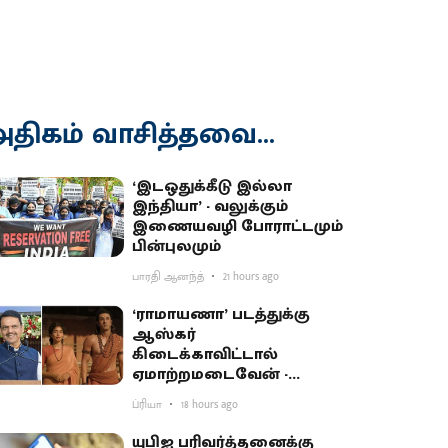
திகம் வாசித்தவை...
‘இடஒதுக்கீடு இல்லா
இந்தியா’ - வலுக்கும்
இணையவழி போராட்டமும்
பின்புலமும்
பாரதி ஆனந்த்
21 hours ago
‘ராமாயணா’ படத்துக்கு
ஆஸ்கர்
கிடைக்காவிட்டால்
ஏமாற்றமடைவேன் -
மகாராஷ்டிர முதல்வர்
ப்ரியா
18 hours ago
பகிர்வு
யுபிஐ பரிவர்த்தனைக்கு