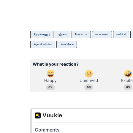
திருப்பத்தூர்
நடுகல்
Tirupattur
monument
nadukal
Rajendracholan
Hero Stone