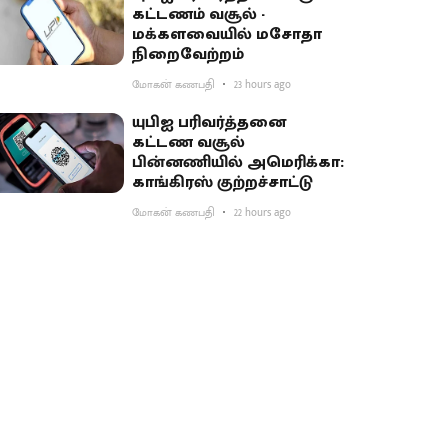
கட்டணம் வசூல் -
மக்களவையில் மசோதா
நிறைவேற்றம்
மோகன் கணபதி
23 hours ago
யுபிஐ பரிவர்த்தனை
கட்டண வசூல்
பின்னணியில் அமெரிக்கா:
காங்கிரஸ் குற்றச்சாட்டு
மோகன் கணபதி
22 hours ago