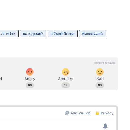
13th century
13ம் நூற்றாண்டு
ராஜேந்திரசோழன்
நினைவுத்தூண்