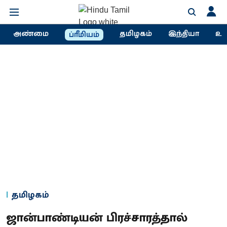
அண்மை
தமிழகம்
இந்தியா
உல
ப்ரீமியம்
தமிழகம்
ஜான்பாண்டியன் பிரச்சாரத்தால்