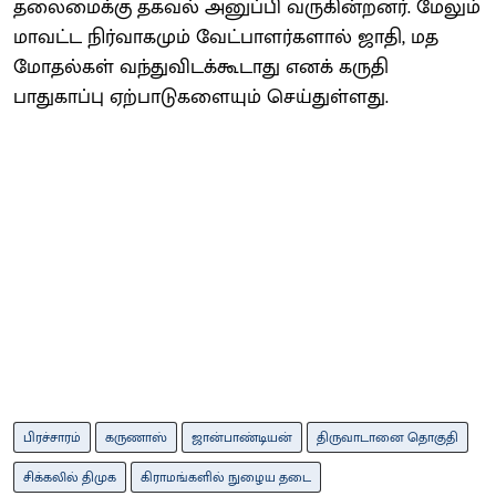
தலைமைக்கு தகவல் அனுப்பி வருகின்றனர். மேலும்
மாவட்ட நிர்வாகமும் வேட்பாளர்களால் ஜாதி, மத
மோதல்கள் வந்துவிடக்கூடாது எனக் கருதி
பாதுகாப்பு ஏற்பாடுகளையும் செய்துள்ளது.
பிரச்சாரம்
கருணாஸ்
ஜான்பாண்டியன்
திருவாடானை தொகுதி
சிக்கலில் திமுக
கிராமங்களில் நுழைய தடை