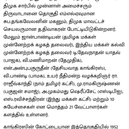
திமுக சார்பில் முன்னாள் அமைச்சரும்
திருவாடானை தொகுதி எம்எல்ஏவுமான
சுப.தங்கவேலனின் மகனும், திமுக மாவட்டச்
செயலருமான த.திவாகரன் போட்டியிடுகின்றனர்.
மேலும் ஜான்பாண்டியன் (தமிழக மக்கள்
முன்னேற்றக் கழகத் தலைவர்), இந்திய மக்கள் கல்வி
முன்னேற்றக் கழகத் தலைவர் டி.தேவநாதன் யாதவ்
(பாஜக), வி.மணிமாறன் (தேமுதிக),
என்.அன்புபகுருதீன் (தேசியவாத காங்கிரஸ்),
வி.பாண்டி (பாமக), உயர் நீதிமன்ற வழக்கறிஞர் ரா.
ராஜீவ்காந்தி (நாம் தமிழர் கட்சி), மு.ராமகிருஷ்ணன்
(பகுஜன் சமாஜ்), அ.முகம்மது ஷெரீப்சேட் (எஸ்டிபிஐ),
எஸ்.ரவிச்சந்திரன் (இந்து மக்கள் கட்சி) மற்றும் 10
சுயேச்சைகள் என மொத்தம் 21 வேட்பாளர்கள்
களத்தில் உள்ளனர்.
காங்கிரஸின் கோட்டையான இத்தொகுதியில் 1952