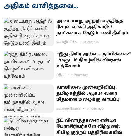
அதிகம் வாசித்தவை...
அடையாறு ஆற்றில் குதித்த
ரிசர்வ் வங்கி அதிகாரி: 2
நாட்களாக தேடும் பணி தீவிரம்
செய்திப்பிரிவு
07 Aug 2026
“இது திமிர் அல்ல... நம்பிக்கை!”
- ‘மகுடம்’ நிகழ்வில் விஷால்
உத்வேகம்
ப்ரியா
15 hours ago
வானிலை முன்னறிவிப்பு:
தமிழகத்தில் ஆக.14 வரை
மிதமான மழைக்கு வாய்ப்பு
ச.கார்த்திகேயன்
17 hours ago
நீட் வினாத்தாளை என்டிஏ
பேராசிரியர்களே விற்றனர்:
சிபிஐ குற்றப் பத்திரிகையில்