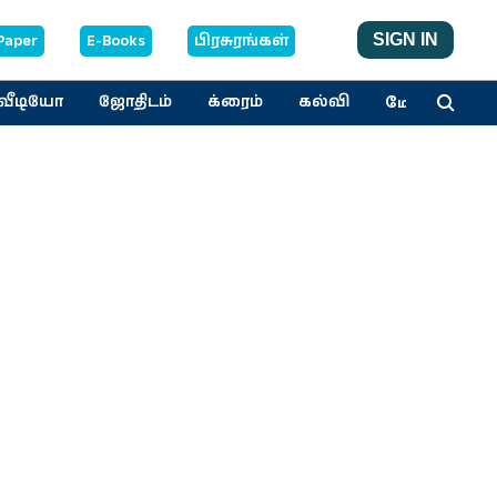
Paper
E-Books
பிரசுரங்கள்
SIGN IN
மேலும்
வீடியோ
ஜோதிடம்
க்ரைம்
கல்வி