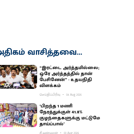
திகம் வாசித்தவை...
“இரட்டை அர்த்தமில்லை;
ஒரே அர்த்தத்தில் தான்
பேசினேன்” - உதயநிதி
விளக்கம்
செய்திப்பிரிவு
04 Aug 2026
‘பிறந்த 1 மணி
நேரத்துக்குள் 41.8%
குழந்தைகளுக்கு மட்டுமே
தாய்ப்பால்’
சி.கண்ணன்
03 Aug 2026