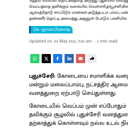
.கத்திரி வெயில் தொடக்கத்தை அடுத்து புதுச்சேரி வனத்
வெப்பத்தை தனிக்கும் வகையில் வெள்ளரி,தர்பூசன
ஆர்வத்தோடு சாப்பிடும் மான்கள்.அடுத்தபடம் பாம்பு
தண்ணீர் தொட்டி அமைத்து அதனுள் போடும் பணியில் ஈட
செ. ஞானபிரகாஷ்
Updated on
:
04 May 2022, 11:42 am
2
min read
புதுச்சேரி:
கோடையை சமாளிக்க வனத்து
மன்றும் மலைப்பாம்பு, நட்சத்திர ஆமைகள
வனத்துறை ஏற்பாடு செய்துள்ளது.
கோடையில் வெப்பம் முன் எப்போதும் 
தவிக்கும் சூழலில் புதுச்சேரி வனத்
தற்காத்துக் கொள்ளவும் நல்ல உடல் 