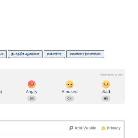
ம்
நட்சத்திர ஆமைகள்
puducherry
puducherry government