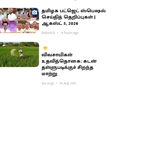
தமிழக பட்ஜெட் ஸ்பெஷல்
செய்தித் தெறிப்புகள் |
ஆகஸ்ட் 5, 2026
Rathish.R
19 hours ago
விவசாயிகள்
உதவித்தொகை: கடன்
தள்ளுபடிக்குச் சிறந்த
மாற்று
செ.சரத்
04 Aug 2026