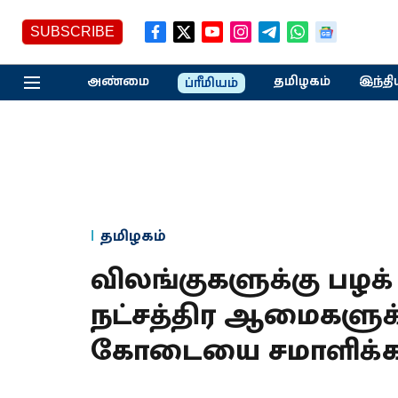
SUBSCRIBE
அண்மை
தமிழகம்
இந்தி
ப்ரீமியம்
தமிழகம்
விலங்குகளுக்கு பழக் 
நட்சத்திர ஆமைகளுக்கு
கோடையை சமாளிக்க 