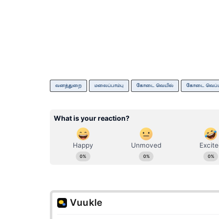
வனத்துறை
மலைப்பாம்பு
கோடை வெயில்
கோடை வெப்ப