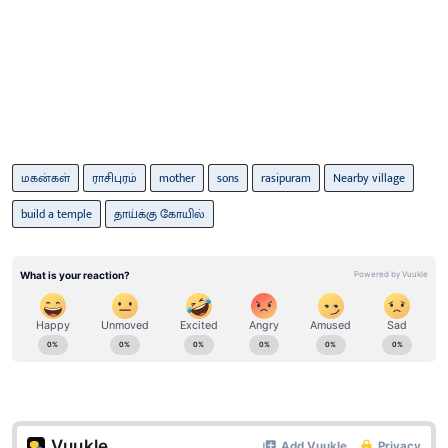
மகன்கள்
ராசிபுரம்
mother
sons
rasipuram
Nearby village
build a temple
தாய்க்கு கோயில்