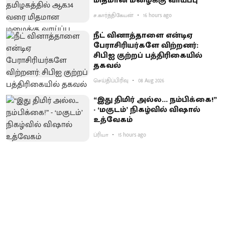
மிதமான மழைக்கு வாய்ப்பு
ச.கார்த்திகேயன்
16 hours ago
நீட் வினாத்தாளை என்டிஏ
பேராசிரியர்களே விற்றனர்:
சிபிஐ குற்றப் பத்திரிகையில்
தகவல்
செய்திப்பிரிவு
08 Aug 2026
“இது திமிர் அல்ல... நம்பிக்கை!”
- ‘மகுடம்’ நிகழ்வில் விஷால்
உத்வேகம்
ப்ரியா
15 hours ago