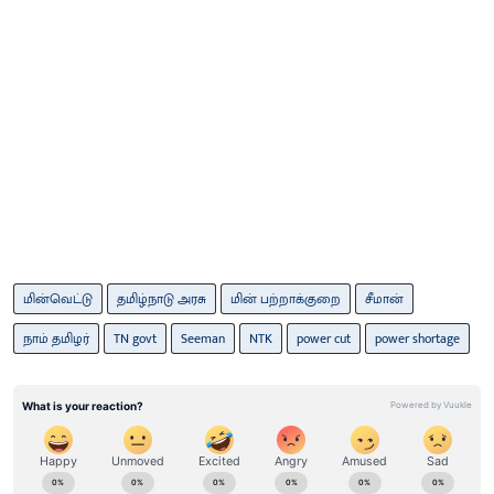
மின்வெட்டு
தமிழ்நாடு அரசு
மின் பற்றாக்குறை
சீமான்
நாம் தமிழர்
TN govt
Seeman
NTK
power cut
power shortage