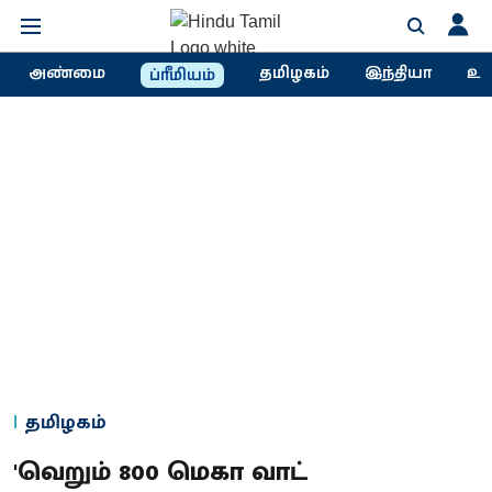
அண்மை
தமிழகம்
இந்தியா
உல
ப்ரீமியம்
தமிழகம்
'வெறும் 800 மெகா வாட்