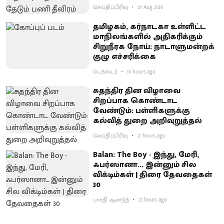
செய்திப்பிரிவு
07 Aug 2026
தமிழகம், கர்நாடகா உள்ளிட்ட
மாநிலங்களில் அதிகரிக்கும்
சிறுநீரக நோய்: நாடாளுமன்றக்
குழு எச்சரிக்கை
டெக்ஸ்டர்
19 hours ago
சுதந்திர தின விழாவை
சிறப்பாக கொண்டாட
வேண்டும்: பள்ளிகளுக்கு
கல்வித் துறை அறிவுறுத்தல்
செய்திப்பிரிவு
17 hours ago
Balan: The Boy - இந்து, மேரி,
ஃபர்ஸானா... இன்னும் சில
விக்டிம்கள் | திரை தேவதைகள்
30
பாரதி ஆனந்த்
22 hours ago