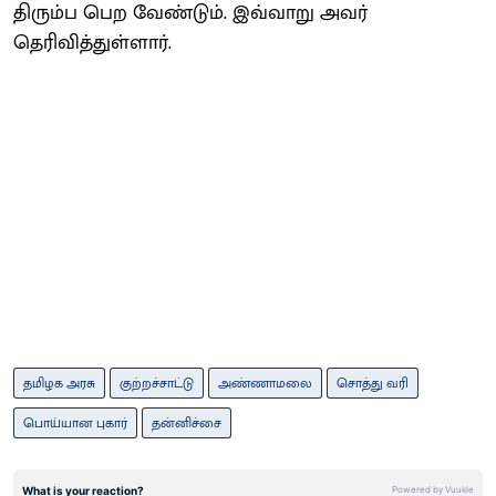
திரும்ப பெற வேண்டும். இவ்வாறு அவர்
தெரிவித்துள்ளார்.
தமிழக அரசு
குற்றச்சாட்டு
அண்ணாமலை
சொத்து வரி
பொய்யான புகார்
தன்னிச்சை