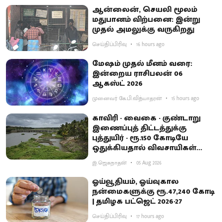
ஆன்லைன், செயலி மூலம்
மதுபானம் விற்பனை: இன்று
முதல் அமலுக்கு வருகிறது
செய்திப்பிரிவு
16 hours ago
மேஷம் முதல் மீனம் வரை:
இன்றைய ராசிபலன் 06
ஆகஸ்ட் 2026
முனைவர் கே.பி.வித்யாதரன்
15 hours ago
காவிரி - வைகை - குண்டாறு
இணைப்புத் திட்டத்துக்கு
புத்துயிர் - ரூ.150 கோடியே
ஒதுக்கியதால் விவசாயிகள்
ஏமாற்றம்
இ.ஜெகநாதன்
05 Aug 2026
ஓய்வூதியம், ஓய்வுகால
நன்மைகளுக்கு ரூ.47,240 கோடி
| தமிழக பட்ஜெட் 2026-27
செய்திப்பிரிவு
17 hours ago