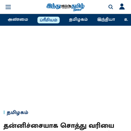
அண்மை
தமிழகம்
இந்தியா
உல
ப்ரீமியம்
தமிழகம்
தன்னிச்சையாக சொத்து வரியை