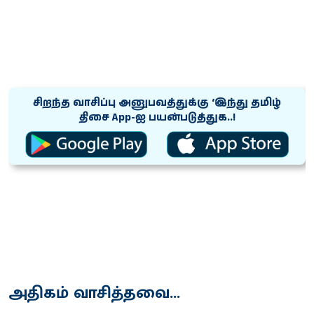
சிறந்த வாசிப்பு அனுபவத்துக்கு ‘இந்து தமிழ்
திசை App-ஐ பயன்படுத்துக..!
அதிகம் வாசித்தவை...