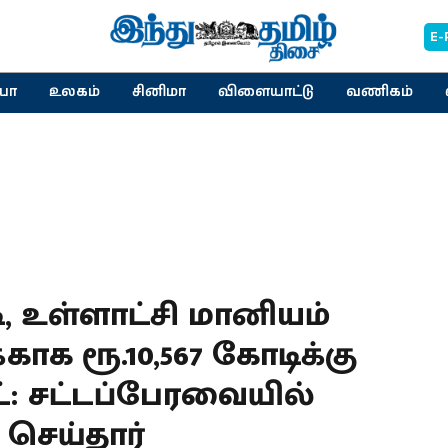
E-
யா
உலகம்
சினிமா
விளையாட்டு
வணிகம்
, உள்ளாட்சி மானியம்
காக ரூ.10,567 கோடிக்கு
: சட்டப்பேரவையில்
 செய்தார்