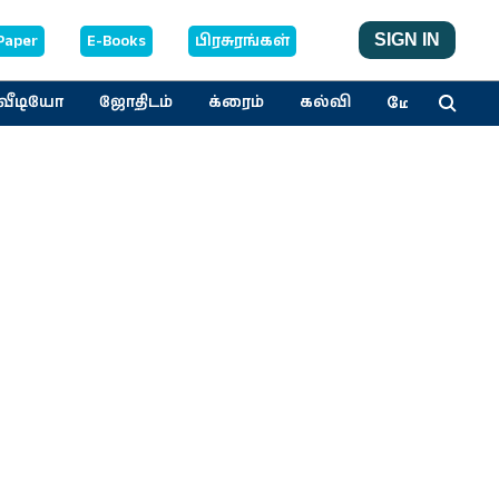
Paper
E-Books
பிரசுரங்கள்
SIGN IN
மேலும்
வீடியோ
ஜோதிடம்
க்ரைம்
கல்வி