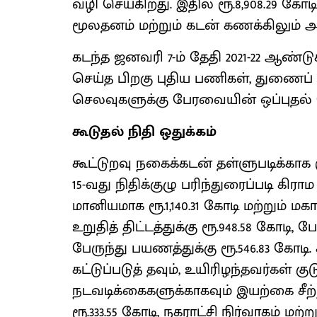
வழி செய்கிறது. இதில் ரூ.8,908.29 கோடி
மூலதனம் மற்றும் கடன் கணக்கிலும் அட
கடந்த ஜனவரி 7-ம் தேதி 2021-22 ஆண்
செய்த பிறகு புதிய பணிகள், துணைப் 
செலவுகளுக்கு பேரவையின் ஒப்புதல் 
கூடுதல் நிதி ஒதுக்கம்
கூட்டுறவு நகைக்கடன் தள்ளுபடிக்காக ரூ
15-வது நிதிக்குழு பரிந்துரைப்படி கி
மானியமாக ரூ.1,140.31 கோடி மற்றும் 
உறுதித் திட்டத்துக்கு ரூ.948.58 கோடி
பேருந்து பயணத்துக்கு ரூ.546.83 க
கட்டுப்படுத் தவும், உயிரிழந்தவர்கள் 
நடவடிக்கைகளுக்காகவும் இயற்கை சீற்ற
ரூ.333.55 கோடி, நகராட்சி நிர்வாகம் மற்ற