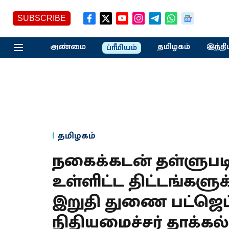
SUBSCRIBE
அண்மை
தமிழகம்
இந்தி
ப்ரீமியம்
தமிழகம்
நகைக்கடன் தள்ளுபடி
உள்ளிட்ட திட்டங்களுக்
இறுதி துணை பட்ஜெட்
நிதியமைச்சர் தாக்கல்