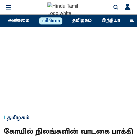
அண்மை
தமிழகம்
இந்தியா
உல
ப்ரீமியம்
தமிழகம்
கோயில் நிலங்களின் வாடகை பாக்கி