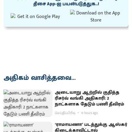
திசை App-ஐ பயன்படுத்துக..!
அதிகம் வாசித்தவை...
அடையாறு ஆற்றில் குதித்த
ரிசர்வ் வங்கி அதிகாரி: 2
நாட்களாக தேடும் பணி தீவிரம்
செய்திப்பிரிவு
19 hours ago
‘ராமாயணா’ படத்துக்கு ஆஸ்கர்
கிடைக்காவிட்டால்