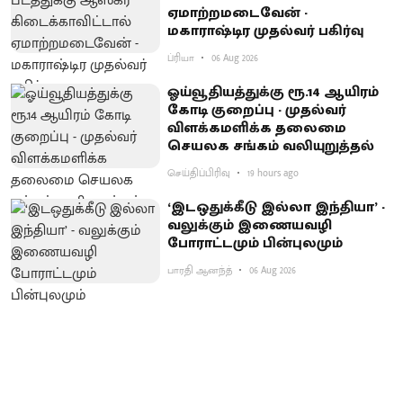
ஏமாற்றமடைவேன் -
மகாராஷ்டிர முதல்வர் பகிர்வு
ப்ரியா
06 Aug 2026
ஓய்வூதியத்துக்கு ரூ.14 ஆயிரம்
கோடி குறைப்பு - முதல்வர்
விளக்கமளிக்க தலைமை
செயலக சங்கம் வலியுறுத்தல்
செய்திப்பிரிவு
19 hours ago
‘இடஒதுக்கீடு இல்லா இந்தியா’ -
வலுக்கும் இணையவழி
போராட்டமும் பின்புலமும்
பாரதி ஆனந்த்
06 Aug 2026