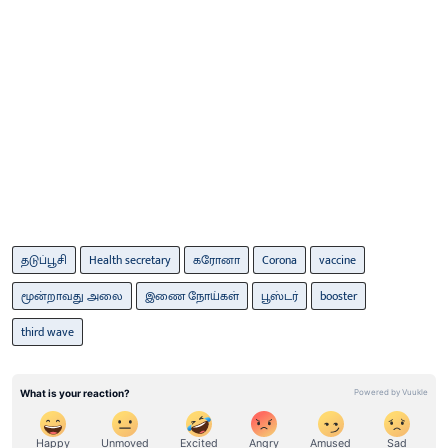
தடுப்பூசி
Health secretary
கரோனா
Corona
vaccine
மூன்றாவது அலை
இணை நோய்கள்
பூஸ்டர்
booster
third wave