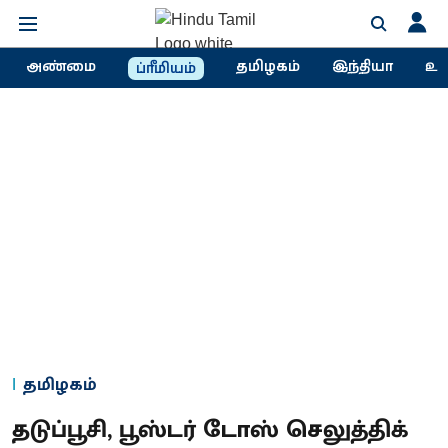
அண்மை
தமிழகம்
இந்தியா
உல
ப்ரீமியம்
தமிழகம்
தடுப்பூசி, பூஸ்டர் டோஸ் செலுத்திக்