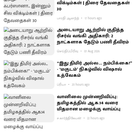
விக்டிம்கள் | திரை தேவதைகள்
30
பாரதி ஆனந்த்
17 hours ago
அடையாறு ஆற்றில் குதித்த
ரிசர்வ் வங்கி அதிகாரி: 2
நாட்களாக தேடும் பணி தீவிரம்
செய்திப்பிரிவு
07 Aug 2026
“இது திமிர் அல்ல... நம்பிக்கை!”
- ‘மகுடம்’ நிகழ்வில் விஷால்
உத்வேகம்
ப்ரியா
20 hours ago
வானிலை முன்னறிவிப்பு:
தமிழகத்தில் ஆக.14 வரை
மிதமான மழைக்கு வாய்ப்பு
ச.கார்த்திகேயன்
22 hours ago