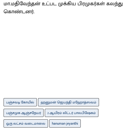
மா.மதிவேந்தன் உட்பட முக்கிய பிரமுகர்கள் கலந்து
கொண்டனர்.
பஞ்சவடி கோயில்
ஹனுமன் ஜெயந்தி மஹோத்ஸவம்
பஞ்சமுக ஆஞ்சநேயர்
2 ஆயிரம் லிட்டர் பாலபிஷேகம்
ஒரு லட்சம் வடைமாலை
hanuman jeyanthi