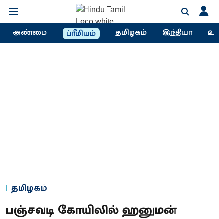
அண்மை
தமிழகம்
இந்தியா
உல
ப்ரீமியம்
தமிழகம்
பஞ்சவடி கோயிலில் ஹனுமன்