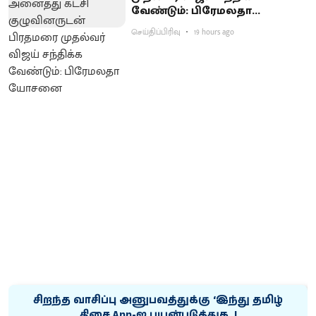
வேண்டும்: பிரேமலதா
யோசனை
செய்திப்பிரிவு
19 hours ago
சிறந்த வாசிப்பு அனுபவத்துக்கு ‘இந்து தமிழ்
திசை App-ஐ பயன்படுத்துக..!