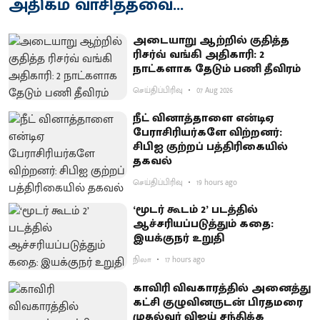
அதிகம் வாசித்தவை...
அடையாறு ஆற்றில் குதித்த
ரிசர்வ் வங்கி அதிகாரி: 2
நாட்களாக தேடும் பணி தீவிரம்
செய்திப்பிரிவு
07 Aug 2026
நீட் வினாத்தாளை என்டிஏ
பேராசிரியர்களே விற்றனர்:
சிபிஐ குற்றப் பத்திரிகையில்
தகவல்
செய்திப்பிரிவு
19 hours ago
‘மூடர் கூடம் 2’ படத்தில்
ஆச்சரியப்படுத்​தும் கதை:
இயக்குநர் உறுதி
நிலா
17 hours ago
காவிரி விவகாரத்தில் அனைத்து
கட்சி குழுவினருடன் பிரதமரை
முதல்வர் விஜய் சந்திக்க