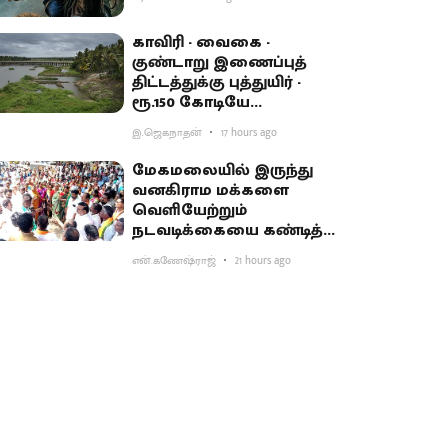
காவிரி - வைகை -
குண்டாறு இணைப்புத்
திட்டத்துக்கு புத்துயிர் -
ரூ.150 கோடியே
ஒதுக்கியதால் விவசாயிகள்
இ.ஜெகநாதன்
17 hours ago
ஏமாற்றம்
மேகமலையில் இருந்து
வனகிராம மக்களை
வெளியேற்றும்
நடவடிக்கையை கண்டித்து
ஆர்ப்பாட்டம்
என்.கணேஷ்ராஜ்
21 hours ago