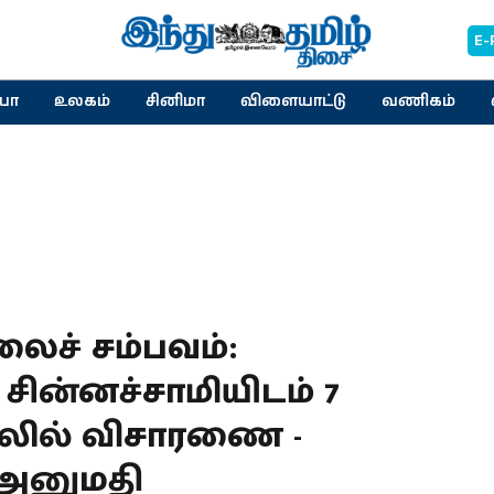
E-
யா
உலகம்
சினிமா
விளையாட்டு
வணிகம்
ச் சம்பவம் :
சின்னச்சாமியிடம் 7
வலில் விசாரணை -
 அனுமதி