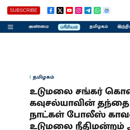
SUBSCRIBE
அண்மை
தமிழகம்
இந்தி
ப்ரீமியம்
தமிழகம்
உடுமலை சங்கர் கொலை
கவுசல்யாவின் தந்தை 
நாட்கள் போலீஸ் கா
உடுமலை நீதிமன்றம்