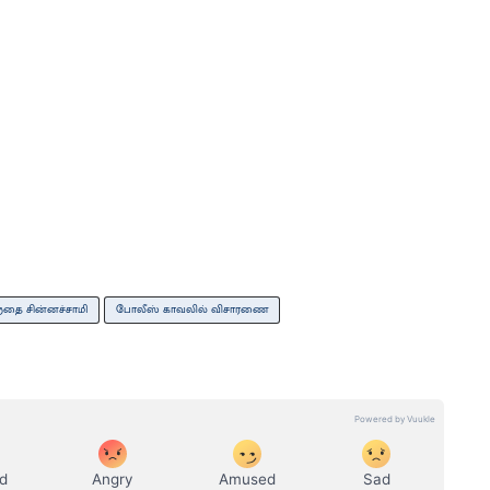
்தை சின்னச்சாமி
போலீஸ் காவலில் விசாரணை