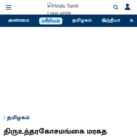
அண்மை
தமிழகம்
இந்தியா
உல
ப்ரீமியம்
தமிழகம்
திருஉத்தரகோசமங்கை மரகத