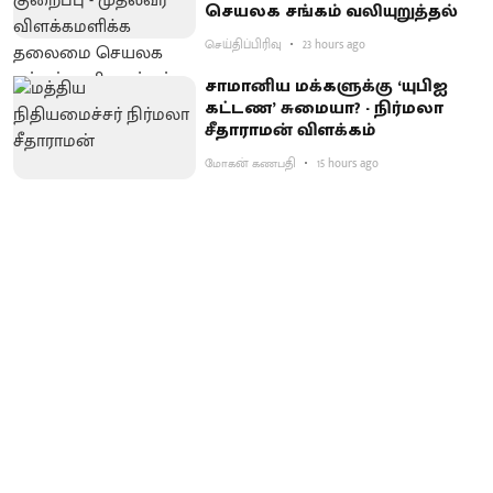
செயலக சங்கம் வலியுறுத்தல்
செய்திப்பிரிவு
23 hours ago
சாமானிய மக்களுக்கு ‘யுபிஐ
கட்டண’ சுமையா? - நிர்மலா
சீதாராமன் விளக்கம்
மோகன் கணபதி
15 hours ago