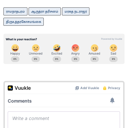
ராமநாதபுரம்
ஆருத்ரா தரிசனம்
மரகத நடராஜர்
திருஉத்தரகோசமங்கை