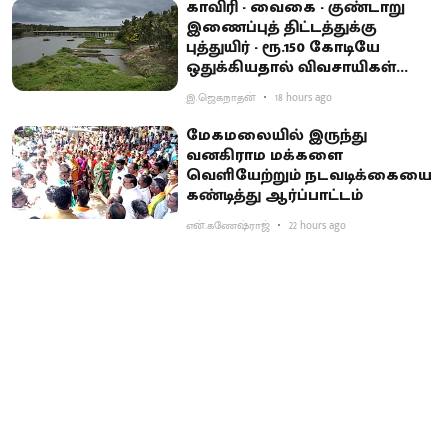
காவிரி - வைகை - குண்டாறு
இணைப்புத் திட்டத்துக்கு
புத்துயிர் - ரூ.150 கோடியே
ஒதுக்கியதால் விவசாயிகள்
ஏமாற்றம்
இ.ஜெகநாதன்
18 hours ago
மேகமலையில் இருந்து
வனகிராம மக்களை
வெளியேற்றும் நடவடிக்கையை
கண்டித்து ஆர்ப்பாட்டம்
என்.கணேஷ்ராஜ்
22 hours ago