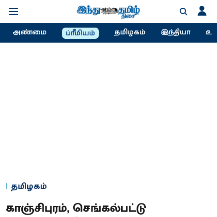
அண்மை
தமிழகம்
இந்தியா
உல
ப்ரீமியம்
தமிழகம்
காஞ்சிபுரம், செங்கல்பட்டு