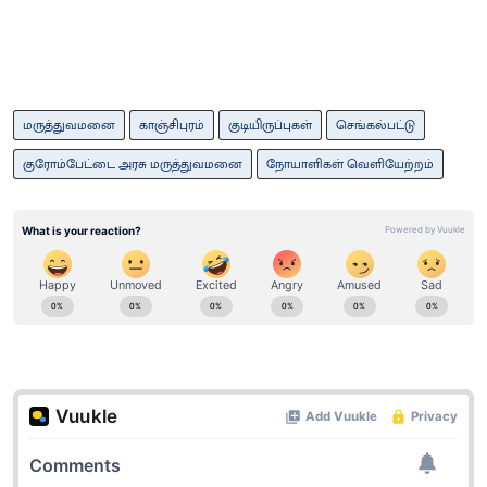
மருத்துவமனை
காஞ்சிபுரம்
குடியிருப்புகள்
செங்கல்பட்டு
குரோம்பேட்டை அரசு மருத்துவமனை
நோயாளிகள் வெளியேற்றம்