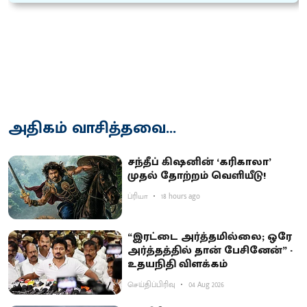
அதிகம் வாசித்தவை...
சந்தீப் கிஷனின் ‘கரிகாலா’
முதல் தோற்றம் வெளியீடு!
ப்ரியா
18 hours ago
“இரட்டை அர்த்தமில்லை; ஒரே
அர்த்தத்தில் தான் பேசினேன்” -
உதயநிதி விளக்கம்
செய்திப்பிரிவு
04 Aug 2026