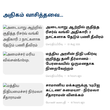
அதிகம் வாசித்தவை...
அடையாறு ஆற்றில் குதித்த
ரிசர்வ் வங்கி அதிகாரி: 2
நாட்களாக தேடும் பணி தீவிரம்
செய்திப்பிரிவு
07 Aug 2026
மத்திய அரசின் நிதி பகிர்வு
குறித்து தனி தீர்மானம் -
பேரவையில் ஒருமனதாக
நிறைவேற்றம்
செய்திப்பிரிவு
18 hours ago
சாமானிய மக்களுக்கு ‘யுபிஐ
கட்டண’ சுமையா? - நிர்மலா
சீதாராமன் விளக்கம்
மோகன் கணபதி
18 hours ago