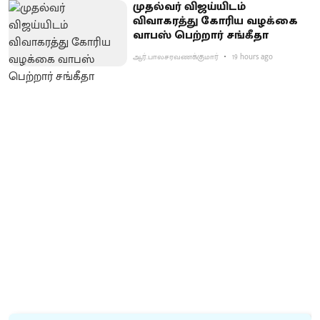
முதல்வர் விஜய்யிடம்
விவாகரத்து கோரிய வழக்கை
வாபஸ் பெற்றார் சங்கீதா
ஆர்.பாலசரவணக்குமார்
19 hours ago