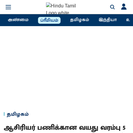
அண்மை
தமிழகம்
இந்தியா
உல
ப்ரீமியம்
தமிழகம்
ஆசிரியர் பணிக்கான வயது வரம்பு 5