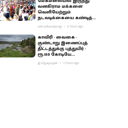
மேகமலையில் இருந்து
வனகிராம மக்களை
வெளியேற்றும்
நடவடிக்கையை கண்டித்து
ஆர்ப்பாட்டம்
என்.கணேஷ்ராஜ்
21 hours ago
காவிரி - வைகை -
குண்டாறு இணைப்புத்
திட்டத்துக்கு புத்துயிர் -
ரூ.150 கோடியே
ஒதுக்கியதால் விவசாயிகள்
இ.ஜெகநாதன்
17 hours ago
ஏமாற்றம்