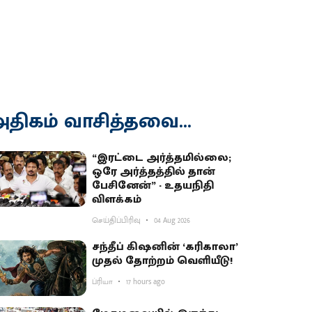
திகம் வாசித்தவை...
“இரட்டை அர்த்தமில்லை;
ஒரே அர்த்தத்தில் தான்
பேசினேன்” - உதயநிதி
விளக்கம்
செய்திப்பிரிவு
04 Aug 2026
சந்தீப் கிஷனின் ‘கரிகாலா’
முதல் தோற்றம் வெளியீடு!
ப்ரியா
17 hours ago