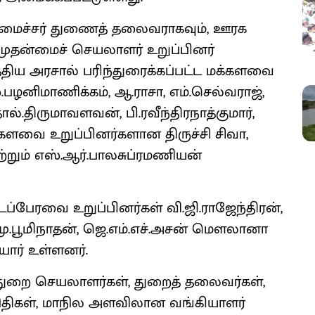
 அமைச்சர் துணைத் தலைவராகவும், ஊரக
் முதன்மைச் செயலாளர் உறுப்பினர்
்திய அரசால் பரிந்துரைக்கப்பட்ட மக்களவை
்.பழனிமாணிக்கம், ஆ.ராசா, எம்.செல்வராஜ்,
தொல்.திருமாவளவன், பி.ரவீந்திரநாத்குமார்,
ளவை உறுப்பினர்களான திருச்சி சிவா,
ற்றும் எஸ்.ஆர்.பாலசுப்ரமணியன்
டப்பேரவை உறுப்பினர்கள் வி.ஜி.ராஜேந்திரன்,
், மு.பூமிநாதன், ஜெ.எம்.எச்.அசன் மௌலானா
ோர் உள்ளனர்.
் துறை செயலாளர்கள், துறைத் தலைவர்கள்,
நிதிகள், மாநில அளவிலான வங்கியாளர்