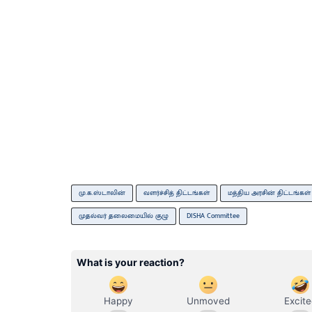
மு.க.ஸ்டாலின்
வளர்ச்சித் திட்டங்கள்
மத்திய அரசின் திட்டங்கள்
முதல்வர் தலைமையில் குழு
DISHA Committee