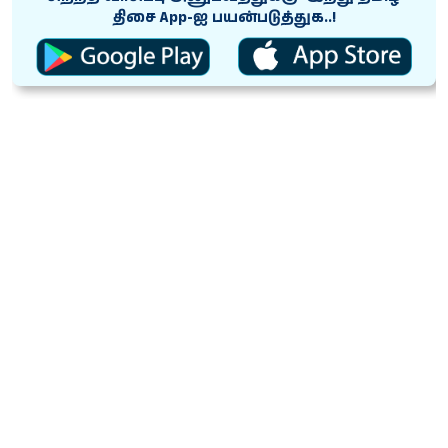
திசை App-ஐ பயன்படுத்துக..!