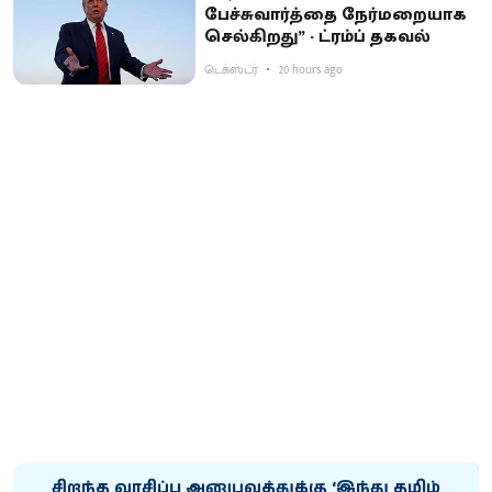
பேச்சுவார்த்தை நேர்மறையாக
செல்கிறது” - ட்ரம்ப் தகவல்
டெக்ஸ்டர்
20 hours ago
சிறந்த வாசிப்பு அனுபவத்துக்கு ‘இந்து தமிழ்