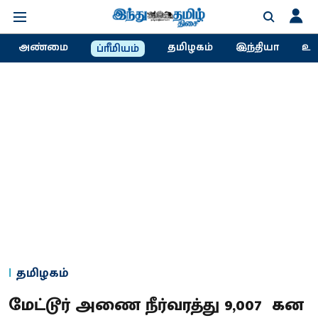
அண்மை
தமிழகம்
இந்தியா
உல
ப்ரீமியம்
தமிழகம்
மேட்டூர் அணை நீர்வரத்து 9,007 கன