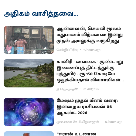
அதிகம் வாசித்தவை...
ஆன்லைன், செயலி மூலம்
மதுபானம் விற்பனை: இன்று
முதல் அமலுக்கு வருகிறது
செய்திப்பிரிவு
15 hours ago
காவிரி - வைகை - குண்டாறு
இணைப்புத் திட்டத்துக்கு
புத்துயிர் - ரூ.150 கோடியே
ஒதுக்கியதால் விவசாயிகள்
ஏமாற்றம்
இ.ஜெகநாதன்
05 Aug 2026
மேஷம் முதல் மீனம் வரை:
இன்றைய ராசிபலன் 06
ஆகஸ்ட் 2026
முனைவர் கே.பி.வித்யாதரன்
14 hours ago
“ஈரான் உடனான