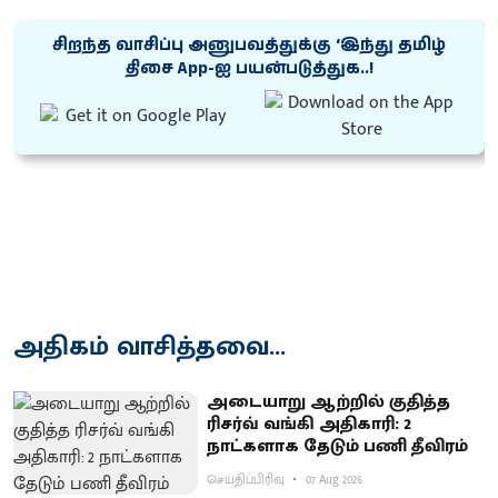
சிறந்த வாசிப்பு அனுபவத்துக்கு ‘இந்து தமிழ்
திசை App-ஐ பயன்படுத்துக..!
அதிகம் வாசித்தவை...
அடையாறு ஆற்றில் குதித்த
ரிசர்வ் வங்கி அதிகாரி: 2
நாட்களாக தேடும் பணி தீவிரம்
செய்திப்பிரிவு
07 Aug 2026