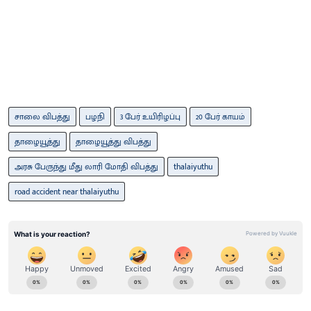
சாலை விபத்து
பழநி
3 பேர் உயிரிழப்பு
20 பேர் காயம்
தாழையூத்து
தாழையூத்து விபத்து
அரசு பேருந்து மீது லாரி மோதி விபத்து
thalaiyuthu
road accident near thalaiyuthu