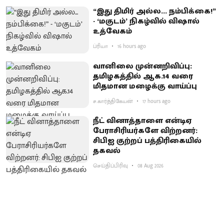
“இது திமிர் அல்ல... நம்பிக்கை!”
- ‘மகுடம்’ நிகழ்வில் விஷால்
உத்வேகம்
ப்ரியா
16 hours ago
வானிலை முன்னறிவிப்பு:
தமிழகத்தில் ஆக.14 வரை
மிதமான மழைக்கு வாய்ப்பு
ச.கார்த்திகேயன்
17 hours ago
நீட் வினாத்தாளை என்டிஏ
பேராசிரியர்களே விற்றனர்:
சிபிஐ குற்றப் பத்திரிகையில்
தகவல்
செய்திப்பிரிவு
08 Aug 2026