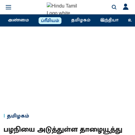
அண்மை
தமிழகம்
இந்தியா
உல
ப்ரீமியம்
தமிழகம்
பழநியை அடுத்துள்ள தாழையூத்து