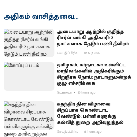
அதிகம் வாசித்தவை...
அடையாறு ஆற்றில் குதித்த
ரிசர்வ் வங்கி அதிகாரி: 2
நாட்களாக தேடும் பணி தீவிரம்
செய்திப்பிரிவு
07 Aug 2026
தமிழகம், கர்நாடகா உள்ளிட்ட
மாநிலங்களில் அதிகரிக்கும்
சிறுநீரக நோய்: நாடாளுமன்றக்
குழு எச்சரிக்கை
டெக்ஸ்டர்
20 hours ago
சுதந்திர தின விழாவை
சிறப்பாக கொண்டாட
வேண்டும்: பள்ளிகளுக்கு
கல்வித் துறை அறிவுறுத்தல்
செய்திப்பிரிவு
18 hours ago