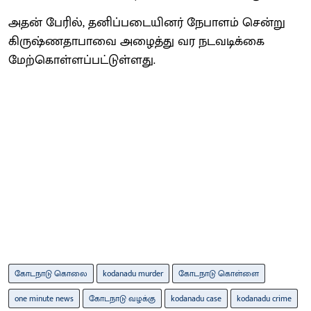
அதன் பேரில், தனிப்படையினர் நேபாளம் சென்று
கிருஷ்ணதாபாவை அழைத்து வர நடவடிக்கை
மேற்கொள்ளப்பட்டுள்ளது.
கோடநாடு கொலை
kodanadu murder
கோடநாடு கொள்ளை
one minute news
கோடநாடு வழக்கு
kodanadu case
kodanadu crime