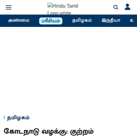
அண்மை
தமிழகம்
இந்தியா
உல
ப்ரீமியம்
தமிழகம்
கோடநாடு வழக்கு: குற்றம்