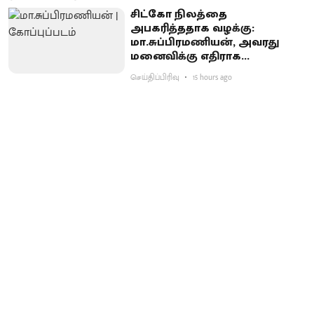
சிட்கோ நிலத்தை
அபகரித்ததாக வழக்கு:
மா.சுப்பிரமணியன், அவரது
மனைவிக்கு எதிராக
குற்றச்சாட்டு பதிவு
செய்திப்பிரிவு
15 hours ago