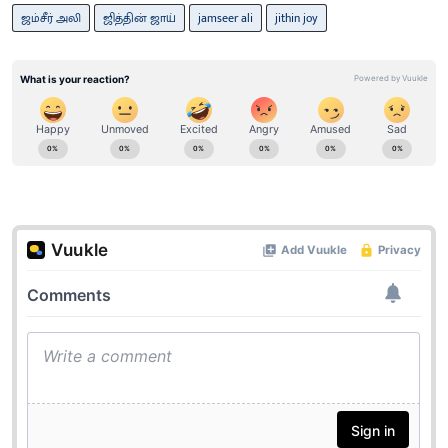
ஜம்சீர் அலி
ஜித்தின் ஜாய்
jamseer ali
jithin joy