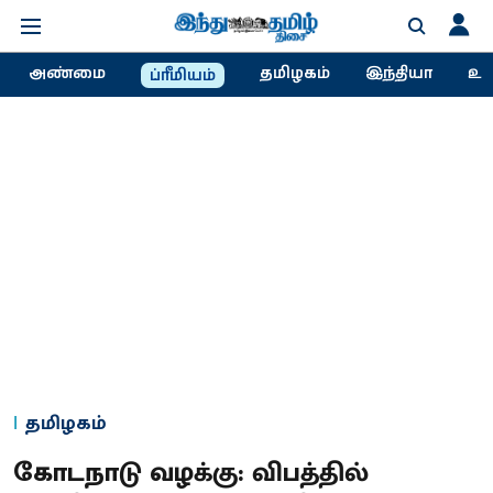
அண்மை
தமிழகம்
இந்தியா
உல
ப்ரீமியம்
தமிழகம்
கோடநாடு வழக்கு: விபத்தில்