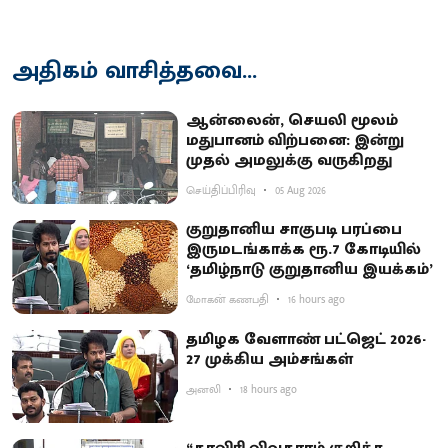
அதிகம் வாசித்தவை...
ஆன்லைன், செயலி மூலம்
மதுபானம் விற்பனை: இன்று
முதல் அமலுக்கு வருகிறது
செய்திப்பிரிவு
05 Aug 2026
குறுதானிய சாகுபடி பரப்பை
இருமடங்காக்க ரூ.7 கோடியில்
‘தமிழ்நாடு குறுதானிய இயக்கம்’
மோகன் கணபதி
16 hours ago
தமிழக வேளாண் பட்ஜெட் 2026-
27 முக்கிய அம்சங்கள்
அனலி
18 hours ago