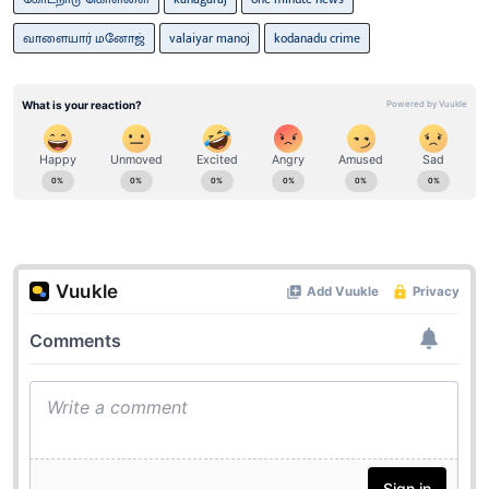
வாளையார் மனோஜ்
valaiyar manoj
kodanadu crime