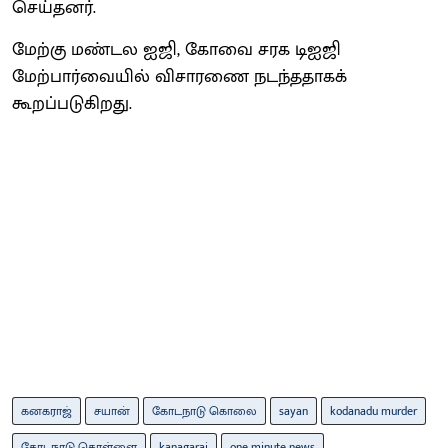
செய்தனர்.
மேற்கு மண்டல ஐஜி, கோவை சரக டிஐஜி
மேற்பார்வையில் விசாரணை நடந்ததாகக்
கூறப்படுகிறது.
கனகராஜ்
சயான்
கோடநாடு கொலை
sayan
kodanadu murder
கோடநாடு கொள்ளை
kanagaraj
one minute news