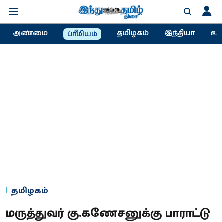
அண்மை
தமிழகம்
இந்தியா
உல
ப்ரீமியம்
தமிழகம்
மருத்துவர் கு.கணேசனுக்கு பாராட்டு