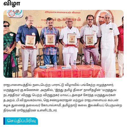
விழா
ராஜபாளையத்தில் நடைபெற்ற பாராட்டு விழாவில் பங்கேற்ற எழுத்தாளர்,
மருத்துவர் கு.கணேசன். அருகில், "இந்து தமிழ் திசை" நாளிதழின் "மருத்துவ
நட்சத்திரம்" விருது பெற்ற விருதுநகர் மாவட்டத்தைச் சேர்ந்த மருத்துவர்கள்
த.அறம், பி.வி.ஜவகர்லால், ஜெ.சண்முகராஜன் மற்றும் ராஜபாளையம் கம்பன்
கழக துணைத் தலைவர் கோபால்சாமி, தமிழ்நாடு கலை இலக்கியப் பெருமன்ற
நிர்வாகி ராஜேந்திரன் உள்ளிட்டோர்.
செய்திப்பிரிவு