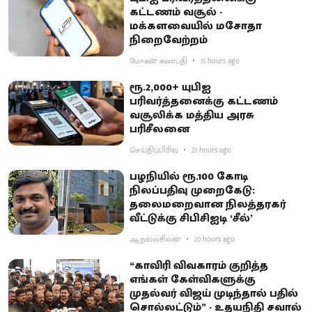
கட்டணம் வசூல் -
மக்களவையில் மசோதா
நிறைவேற்றம்
மோகன் கணபதி
15 hours ago
ரூ.2,000+ யுபிஐ
பரிவர்த்தனைக்கு கட்டணம்
வசூலிக்க மத்திய அரசு
பரிசீலனை
செய்திப்பிரிவு
23 hours ago
பழநியில் ரூ.100 கோடி
நிலப்பதிவு முறைகேடு:
தலைமறைவான நிலத்தரகர்
வீட்டுக்கு சிபிசிஐடி ‘சீல்’
ஆ.நல்லசிவன்
20 hours ago
“காவிரி விவகாரம் குறித்த
எங்கள் கேள்விகளுக்கு
முதல்வர் விஜய் முடிந்தால் பதில்
சொல்லட்டும்” - உதயநிதி சவால்