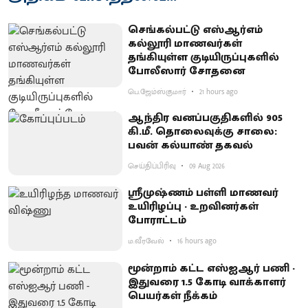
செங்கல்பட்டு எஸ்ஆர்எம்
கல்லூரி மாணவர்கள்
தங்கியுள்ள குடியிருப்புகளில்
போலீஸார் சோதனை
பெ.ஜேம்ஸ்குமார்
21 hours ago
ஆந்திர வனப்பகுதிகளில் 905
கி.மீ. தொலைவுக்கு சாலை:
பவன் கல்யாண் தகவல்
செய்திப்பிரிவு
09 Aug 2026
ஸ்ரீமுஷ்ணம் பள்ளி மாணவர்
உயிரிழப்பு - உறவினர்கள்
போராட்டம்
ம.வீரவேல்
16 hours ago
மூன்றாம் கட்ட எஸ்ஐஆர் பணி -
இதுவரை 1.5 கோடி வாக்காளர்
பெயர்கள் நீக்கம்