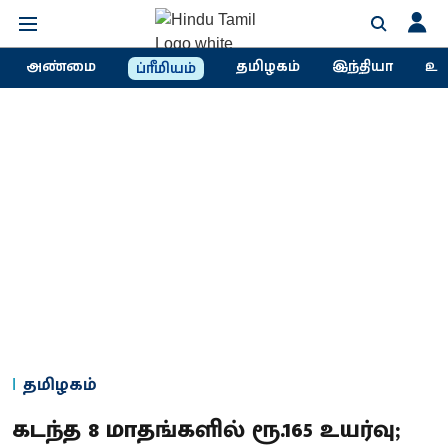
அண்மை
தமிழகம்
இந்தியா
உல
ப்ரீமியம்
தமிழகம்
கடந்த 8 மாதங்களில் ரூ.165 உயர்வு;