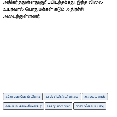
அதிகரித்துள்ளதுகுறிப்பிடத்தக்கது. இந்த விலை
உயர்வால் பொதுமக்கள் கடும் அதிர்ச்சி
அடைந்துள்ளனர்.
கச்சா எண்ணெய் விலை
காஸ் சிலிண்டர் விலை
சமையல் காஸ்
சமையல் காஸ் சிலிண்டர்
Gas cylinder price
காஸ் விலை உயர்வு