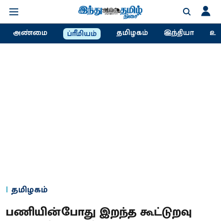
அண்மை
தமிழகம்
இந்தியா
உல
ப்ரீமியம்
தமிழகம்
பணியின்போது இறந்த கூட்டுறவு