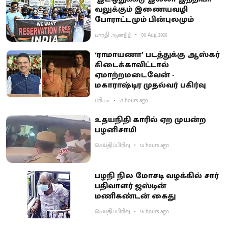
வலுக்கும் இணையவழி
போராட்டமும் பின்புலமும்
பாரதி ஆனந்த்
06 Aug 2026
‘ராமாயணா’ படத்துக்கு ஆஸ்கர்
கிடைக்காவிட்டால்
ஏமாற்றமடைவேன் -
மகாராஷ்டிர முதல்வர் பகிர்வு
ப்ரியா
21 hours ago
உதயநிதி காரில் ஏற முயன்ற
பழனிசாமி
செய்திப்பிரிவு
14 hours ago
பழநி நில மோசடி வழக்கில் சார்
பதிவாளர் ஜஸ்டின்
மணிகண்டன் கைது
செய்திப்பிரிவு
16 hours ago