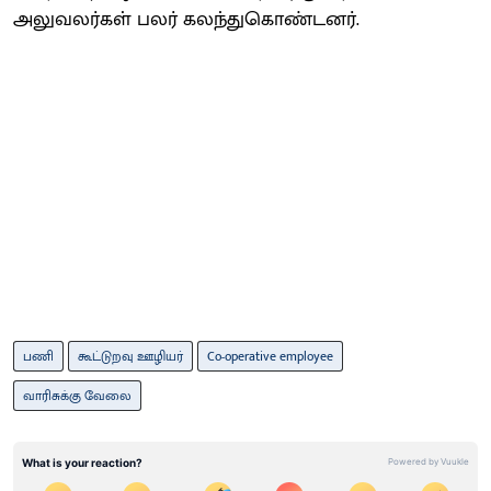
அலுவலர்கள் பலர் கலந்துகொண்டனர்.
பணி
கூட்டுறவு ஊழியர்
Co-operative employee
வாரிசுக்கு வேலை