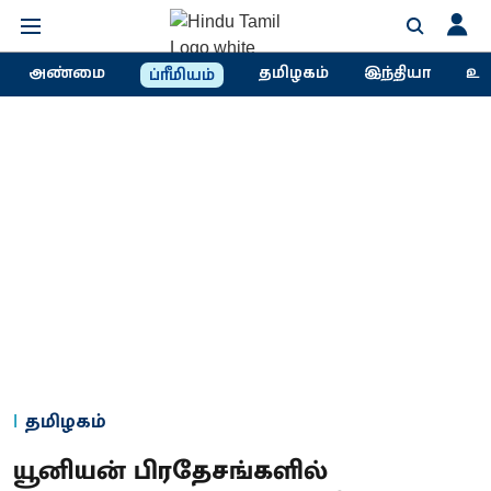
அண்மை
தமிழகம்
இந்தியா
உல
ப்ரீமியம்
தமிழகம்
யூனியன் பிரதேசங்களில்