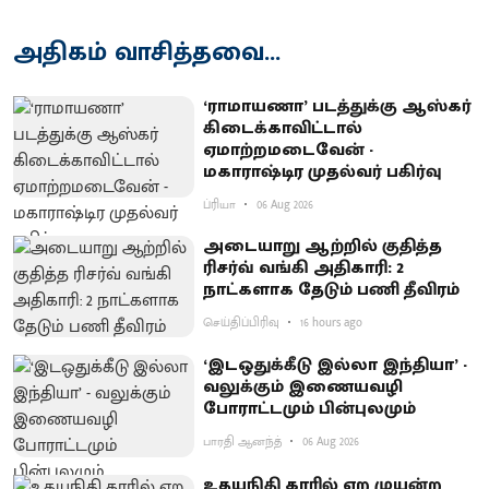
அதிகம் வாசித்தவை...
‘ராமாயணா’ படத்துக்கு ஆஸ்கர்
கிடைக்காவிட்டால்
ஏமாற்றமடைவேன் -
மகாராஷ்டிர முதல்வர் பகிர்வு
ப்ரியா
06 Aug 2026
அடையாறு ஆற்றில் குதித்த
ரிசர்வ் வங்கி அதிகாரி: 2
நாட்களாக தேடும் பணி தீவிரம்
செய்திப்பிரிவு
16 hours ago
‘இடஒதுக்கீடு இல்லா இந்தியா’ -
வலுக்கும் இணையவழி
போராட்டமும் பின்புலமும்
பாரதி ஆனந்த்
06 Aug 2026
உதயநிதி காரில் ஏற முயன்ற