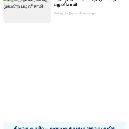
பழனிசாமி
செய்திப்பிரிவு
19 hours ago
சிறந்த வாசிப்பு அனுபவத்துக்கு ‘இந்து தமிழ்