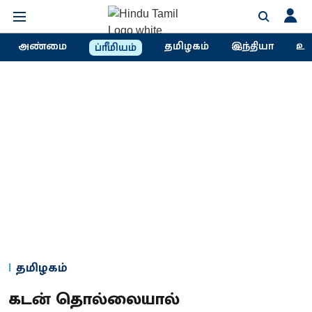
அண்மை
தமிழகம்
இந்தியா
உல
ப்ரீமியம்
தமிழகம்
கடன் தொல்லையால்