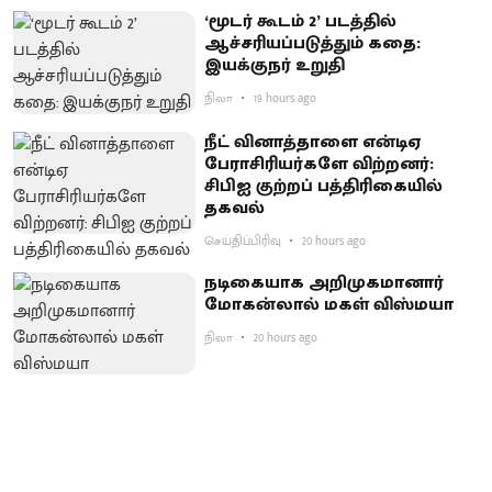
‘மூடர் கூடம் 2’ படத்தில்
ஆச்சரியப்படுத்​தும் கதை:
இயக்குநர் உறுதி
நிலா
19 hours ago
நீட் வினாத்தாளை என்டிஏ
பேராசிரியர்களே விற்றனர்:
சிபிஐ குற்றப் பத்திரிகையில்
தகவல்
செய்திப்பிரிவு
20 hours ago
நடிகையாக அறிமுகமானார்
மோகன்லால் மகள் விஸ்மயா
நிலா
20 hours ago