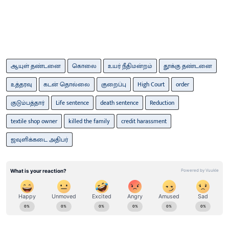
ஆயுள் தண்டனை
கொலை
உயர் நீதிமன்றம்
தூக்கு தண்டனை
உத்தரவு
கடன் தொல்லை
குறைப்பு
High Court
order
குடும்பத்தார்
Life sentence
death sentence
Reduction
textile shop owner
killed the family
credit harassment
ஜவுளிக்கடை அதிபர்