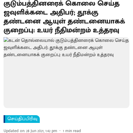
குடும்பத்தினரைக் கொலை செய்த
ஜவுளிக்கடை அதிபர்; தூக்கு
தண்டனை ஆயுள் தண்டனையாகக்
குறைப்பு: உயர் நீதிமன்றம் உத்தரவு
செய்திப்பிரிவு
Updated on
:
28 Jun 2021, 1:42 pm
1
min read