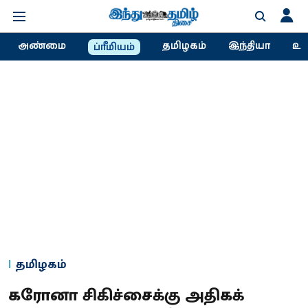
அண்மை
தமிழகம்
இந்தியா
உல
ப்ரீமியம்
தமிழகம்
கரோனா சிகிச்சைக்கு அதிகக்