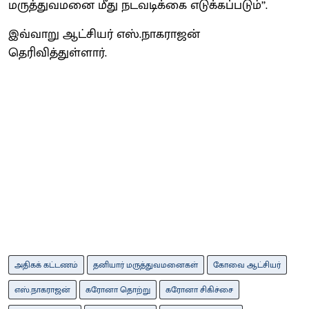
மருத்துவமனை மீது நடவடிக்கை எடுக்கப்படும்’’.
இவ்வாறு ஆட்சியர் எஸ்.நாகராஜன்
தெரிவித்துள்ளார்.
அதிகக் கட்டணம்
தனியார் மருத்துவமனைகள்
கோவை ஆட்சியர்
எஸ்.நாகராஜன்
கரோனா தொற்று
கரோனா சிகிச்சை