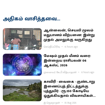
அதிகம் வாசித்தவை...
ஆன்லைன், செயலி மூலம்
மதுபானம் விற்பனை: இன்று
முதல் அமலுக்கு வருகிறது
செய்திப்பிரிவு
16 hours ago
மேஷம் முதல் மீனம் வரை:
இன்றைய ராசிபலன் 06
ஆகஸ்ட் 2026
முனைவர் கே.பி.வித்யாதரன்
15 hours ago
காவிரி - வைகை - குண்டாறு
இணைப்புத் திட்டத்துக்கு
புத்துயிர் - ரூ.150 கோடியே
ஒதுக்கியதால் விவசாயிகள்
ஏமாற்றம்
இ.ஜெகநாதன்
05 Aug 2026