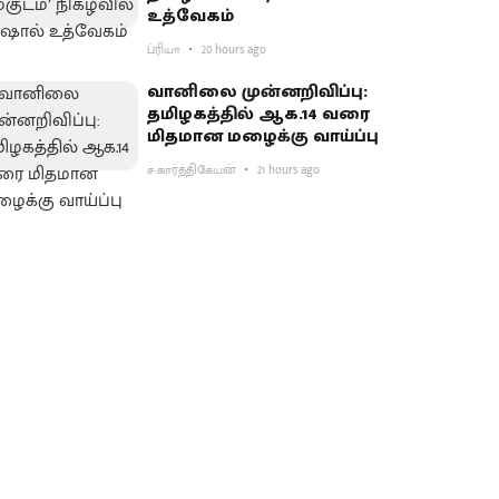
உத்வேகம்
ப்ரியா
20 hours ago
வானிலை முன்னறிவிப்பு:
தமிழகத்தில் ஆக.14 வரை
மிதமான மழைக்கு வாய்ப்பு
ச.கார்த்திகேயன்
21 hours ago