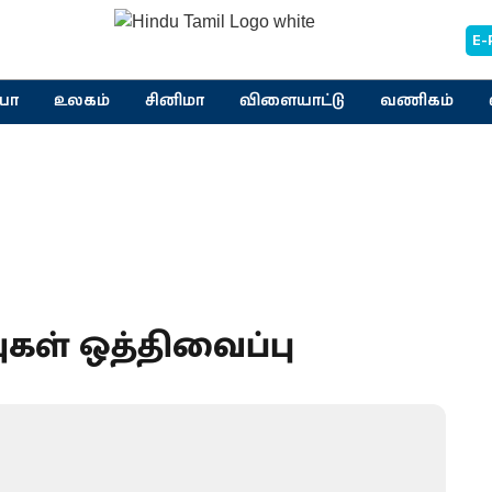
E-
யா
உலகம்
சினிமா
விளையாட்டு
வணிகம்
ுகள் ஒத்திவைப்பு