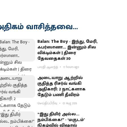
திகம் வாசித்தவை...
Balan: The Boy - இந்து, மேரி,
ஃபர்ஸானா... இன்னும் சில
விக்டிம்கள் | திரை
தேவதைகள் 30
பாரதி ஆனந்த்
17 hours ago
அடையாறு ஆற்றில்
குதித்த ரிசர்வ் வங்கி
அதிகாரி: 2 நாட்களாக
தேடும் பணி தீவிரம்
செய்திப்பிரிவு
07 Aug 2026
“இது திமிர் அல்ல...
நம்பிக்கை!” - ‘மகுடம்’
நிகழ்வில் விஷால்