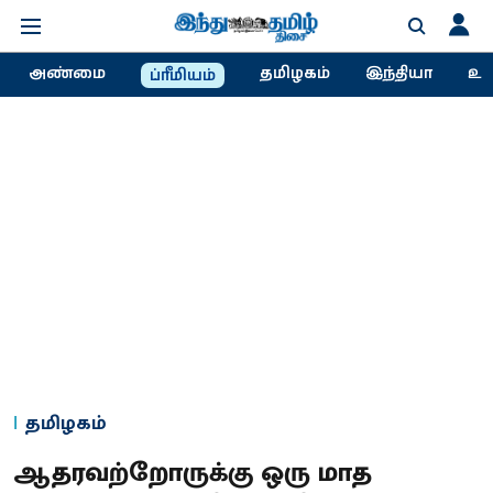
அண்மை
தமிழகம்
இந்தியா
உல
ப்ரீமியம்
தமிழகம்
ஆதரவற்றோருக்கு ஒரு மாத