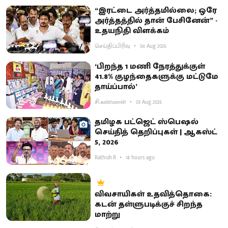
“இரட்டை அர்த்தமில்லை; ஒரே
அர்த்தத்தில் தான் பேசினேன்” -
உதயநிதி விளக்கம்
செய்திப்பிரிவு
04 Aug 2026
‘பிறந்த 1 மணி நேரத்துக்குள்
41.8% குழந்தைகளுக்கு மட்டுமே
தாய்ப்பால்’
சி.கண்ணன்
03 Aug 2026
தமிழக பட்ஜெட் ஸ்பெஷல்
செய்தித் தெறிப்புகள் | ஆகஸ்ட்
5, 2026
Rathish.R
18 hours ago
விவசாயிகள் உதவித்தொகை:
கடன் தள்ளுபடிக்குச் சிறந்த
மாற்று