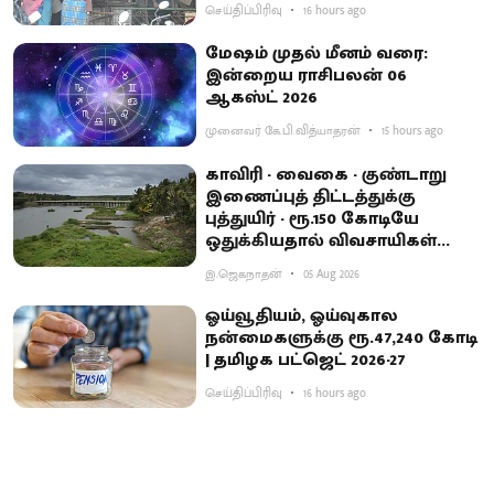
செய்திப்பிரிவு
16 hours ago
மேஷம் முதல் மீனம் வரை:
இன்றைய ராசிபலன் 06
ஆகஸ்ட் 2026
முனைவர் கே.பி.வித்யாதரன்
15 hours ago
காவிரி - வைகை - குண்டாறு
இணைப்புத் திட்டத்துக்கு
புத்துயிர் - ரூ.150 கோடியே
ஒதுக்கியதால் விவசாயிகள்
ஏமாற்றம்
இ.ஜெகநாதன்
05 Aug 2026
ஓய்வூதியம், ஓய்வுகால
நன்மைகளுக்கு ரூ.47,240 கோடி
| தமிழக பட்ஜெட் 2026-27
செய்திப்பிரிவு
16 hours ago