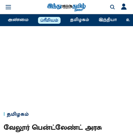
அண்மை
தமிழகம்
இந்தியா
உல
ப்ரீமியம்
தமிழகம்
வேலூர் பென்ட்லேண்ட் அரசு