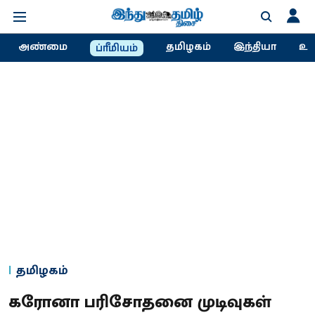
அண்மை
தமிழகம்
இந்தியா
உல
ப்ரீமியம்
தமிழகம்
கரோனா பரிசோதனை முடிவுகள்