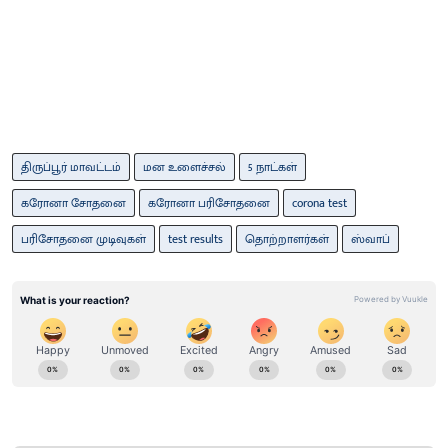
திருப்பூர் மாவட்டம்
மன உளைச்சல்
5 நாட்கள்
கரோனா சோதனை
கரோனா பரிசோதனை
corona test
பரிசோதனை முடிவுகள்
test results
தொற்றாளர்கள்
ஸ்வாப்