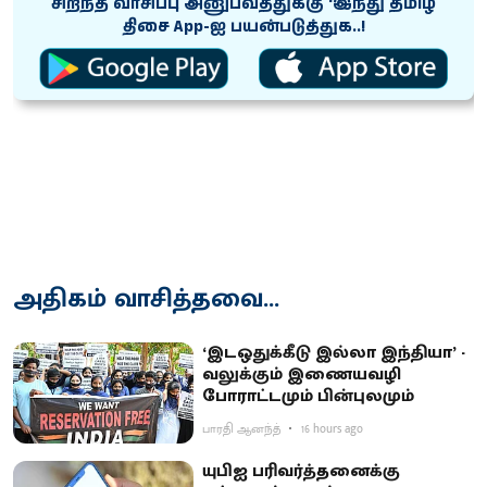
சிறந்த வாசிப்பு அனுபவத்துக்கு ‘இந்து தமிழ்
திசை App-ஐ பயன்படுத்துக..!
அதிகம் வாசித்தவை...
‘இடஒதுக்கீடு இல்லா இந்தியா’ -
வலுக்கும் இணையவழி
போராட்டமும் பின்புலமும்
பாரதி ஆனந்த்
16 hours ago
யுபிஐ பரிவர்த்தனைக்கு