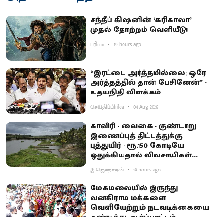
சந்தீப் கிஷனின் ‘கரிகாலா’
முதல் தோற்றம் வெளியீடு!
ப்ரியா
19 hours ago
“இரட்டை அர்த்தமில்லை; ஒரே
அர்த்தத்தில் தான் பேசினேன்” -
உதயநிதி விளக்கம்
செய்திப்பிரிவு
04 Aug 2026
காவிரி - வைகை - குண்டாறு
இணைப்புத் திட்டத்துக்கு
புத்துயிர் - ரூ.150 கோடியே
ஒதுக்கியதால் விவசாயிகள்
ஏமாற்றம்
இ.ஜெகநாதன்
19 hours ago
மேகமலையில் இருந்து
வனகிராம மக்களை
வெளியேற்றும் நடவடிக்கையை