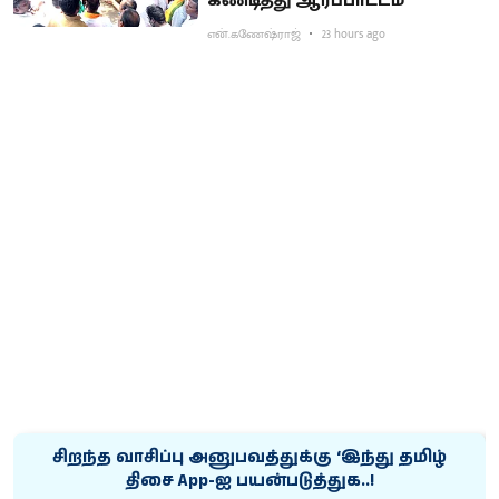
கண்டித்து ஆர்ப்பாட்டம்
என்.கணேஷ்ராஜ்
23 hours ago
சிறந்த வாசிப்பு அனுபவத்துக்கு ‘இந்து தமிழ்
திசை App-ஐ பயன்படுத்துக..!