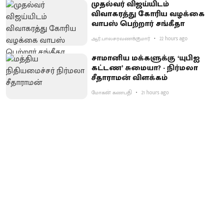
முதல்வர் விஜய்யிடம்
விவாகரத்து கோரிய வழக்கை
வாபஸ் பெற்றார் சங்கீதா
ஆர்.பாலசரவணக்குமார்
22 hours ago
சாமானிய மக்களுக்கு ‘யுபிஐ
கட்டண’ சுமையா? - நிர்மலா
சீதாராமன் விளக்கம்
மோகன் கணபதி
21 hours ago