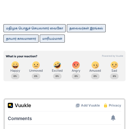
மதிமுக பொதுச் செயலாளர் வைகோ
தலைவர்கள் இரங்கல்
தாயார் காலமானார்
மாரியம்மாள்