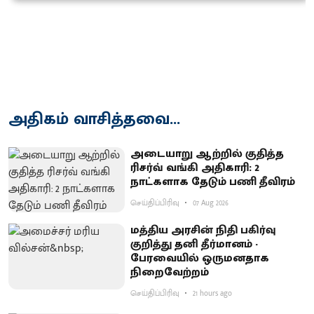
அதிகம் வாசித்தவை...
அடையாறு ஆற்றில் குதித்த
ரிசர்வ் வங்கி அதிகாரி: 2
நாட்களாக தேடும் பணி தீவிரம்
செய்திப்பிரிவு
07 Aug 2026
மத்திய அரசின் நிதி பகிர்வு
குறித்து தனி தீர்மானம் -
பேரவையில் ஒருமனதாக
நிறைவேற்றம்
செய்திப்பிரிவு
21 hours ago