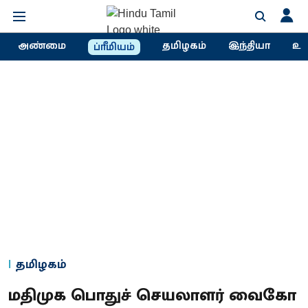
அண்மை
தமிழகம்
இந்தியா
உல
ப்ரீமியம்
தமிழகம்
மதிமுக பொதுச் செயலாளர் வைகோ