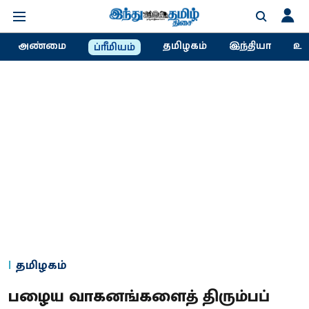
அண்மை
தமிழகம்
இந்தியா
உல
ப்ரீமியம்
தமிழகம்
பழைய வாகனங்களைத் திரும்பப்