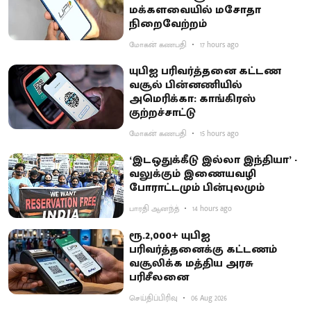
மக்களவையில் மசோதா
நிறைவேற்றம்
மோகன் கணபதி
17 hours ago
யுபிஐ பரிவர்த்தனை கட்டண
வசூல் பின்னணியில்
அமெரிக்கா: காங்கிரஸ்
குற்றச்சாட்டு
மோகன் கணபதி
15 hours ago
‘இடஒதுக்கீடு இல்லா இந்தியா’ -
வலுக்கும் இணையவழி
போராட்டமும் பின்புலமும்
பாரதி ஆனந்த்
14 hours ago
ரூ.2,000+ யுபிஐ
பரிவர்த்தனைக்கு கட்டணம்
வசூலிக்க மத்திய அரசு
பரிசீலனை
செய்திப்பிரிவு
06 Aug 2026