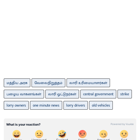
மத்திய அரசு
வேலைநிறுத்தம்
லாரி உரிமையாளர்கள்
பழைய வாகனங்கள்
லாரி ஓட்டுநர்கள்
central government
strike
lorry owners
one minute news
lorry drivers
old vehicles