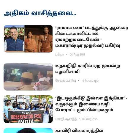
அதிகம் வாசித்தவை...
‘ராமாயணா’ படத்துக்கு ஆஸ்கர்
கிடைக்காவிட்டால்
ஏமாற்றமடைவேன் -
மகாராஷ்டிர முதல்வர் பகிர்வு
ப்ரியா
06 Aug 2026
உதயநிதி காரில் ஏற முயன்ற
பழனிசாமி
செய்திப்பிரிவு
16 hours ago
‘இடஒதுக்கீடு இல்லா இந்தியா’ -
வலுக்கும் இணையவழி
போராட்டமும் பின்புலமும்
பாரதி ஆனந்த்
06 Aug 2026
காவிரி விவகாரத்தில்