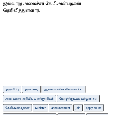
இவ்வாறு அமைச்சர் கே.பி.அன்பழகன்
தெரிவித்துள்ளார்.
அறிவிப்பு
அமைச்சர்
ஆன்லைனில் விண்ணப்பம்
அரசு கலை அறிவியல் கல்லூரிகள்
தொழில்நுட்பக் கல்லூரிகள்
கே.பி.அன்பழகன்
Minister
announcement
join
apply online