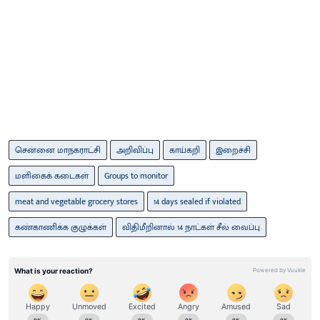
சென்னை மாநகராட்சி
அறிவிப்பு
காய்கறி
இறைச்சி
மளிகைக் கடைகள்
Groups to monitor
meat and vegetable grocery stores
14 days sealed if violated
கண்காணிக்க குழுக்கள்
விதிமீறினால் 14 நாட்கள் சீல் வைப்பு