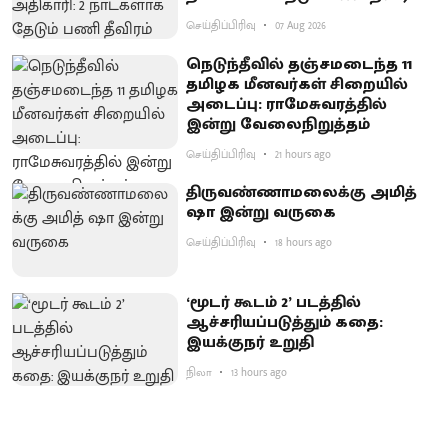
செய்திப்பிரிவு
07 Aug 2026
நெடுந்தீவில் தஞ்சமடைந்த 11
தமிழக மீனவர்கள் சிறையில்
அடைப்பு: ராமேசுவரத்தில்
இன்று வேலைநிறுத்தம்
செய்திப்பிரிவு
21 hours ago
திருவண்ணாமலைக்கு அமித்
ஷா இன்று வருகை
செய்திப்பிரிவு
18 hours ago
‘மூடர் கூடம் 2’ படத்தில்
ஆச்சரியப்படுத்​தும் கதை:
இயக்குநர் உறுதி
நிலா
13 hours ago