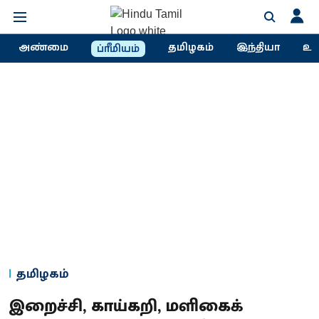
அண்மை
தமிழகம்
இந்தியா
உல
ப்ரீமியம்
தமிழகம்
இறைச்சி, காய்கறி, மளிகைக்