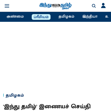
அண்மை
தமிழகம்
இந்தியா
உல
ப்ரீமியம்
தமிழகம்
'இந்து தமிழ்' இணையச் செய்தி