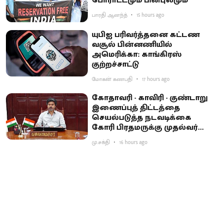
போராட்டமும் பின்புலமும்
பாரதி ஆனந்த்
15 hours ago
யுபிஐ பரிவர்த்தனை கட்டண
வசூல் பின்னணியில்
அமெரிக்கா: காங்கிரஸ்
குற்றச்சாட்டு
மோகன் கணபதி
17 hours ago
கோதாவரி - காவிரி - குண்டாறு
இணைப்புத் திட்டத்தை
செயல்படுத்த நடவடிக்கை
கோரி பிரதமருக்கு முதல்வர்
விஜய் கடிதம்
மு.சக்தி
16 hours ago