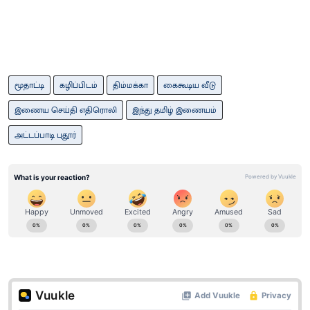
மூதாட்டி
கழிப்பிடம்
திம்மக்கா
கைகூடிய வீடு
இணைய செய்தி எதிரொலி
இந்து தமிழ் இணையம்
அட்டப்பாடி புதூர்