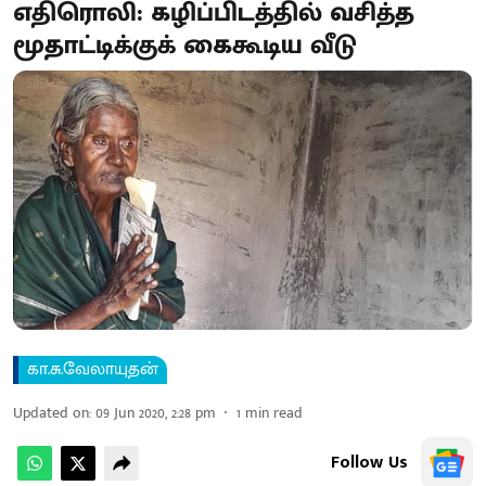
எதிரொலி: கழிப்பிடத்தில் வசித்த
மூதாட்டிக்குக் கைகூடிய வீடு
கா.சு.வேலாயுதன்
Updated on
:
09 Jun 2020, 2:28 pm
1
min read
Follow Us