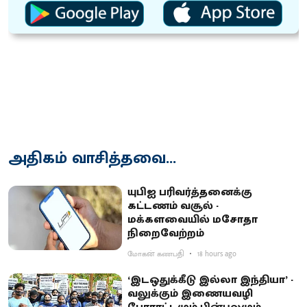
அதிகம் வாசித்தவை...
யுபிஐ பரிவர்த்தனைக்கு
கட்டணம் வசூல் -
மக்களவையில் மசோதா
நிறைவேற்றம்
மோகன் கணபதி
18 hours ago
‘இடஒதுக்கீடு இல்லா இந்தியா’ -
வலுக்கும் இணையவழி