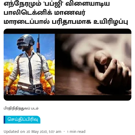
எந்நேரமும் 'பப்ஜி' விளையாடிய
பாலிடெக்னிக் மாணவர்
மாரடைப்பால் பரிதாபமாக உயிரிழப்பு
பிரதிநிதித்துவப் படம்
செய்திப்பிரிவு
Updated on
:
20 May 2020, 5:07 am
1
min read