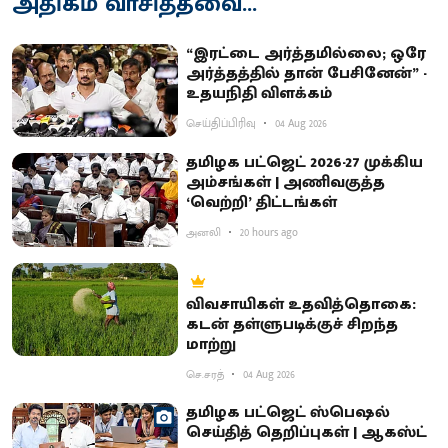
அதிகம் வாசித்தவை...
“இரட்டை அர்த்தமில்லை; ஒரே
அர்த்தத்தில் தான் பேசினேன்” -
உதயநிதி விளக்கம்
செய்திப்பிரிவு
04 Aug 2026
தமிழக பட்ஜெட் 2026-27 முக்கிய
அம்சங்கள் | அணிவகுத்த
‘வெற்றி’ திட்டங்கள்
அனலி
20 hours ago
விவசாயிகள் உதவித்தொகை:
கடன் தள்ளுபடிக்குச் சிறந்த
மாற்று
செ.சரத்
04 Aug 2026
தமிழக பட்ஜெட் ஸ்பெஷல்
செய்தித் தெறிப்புகள் | ஆகஸ்ட்