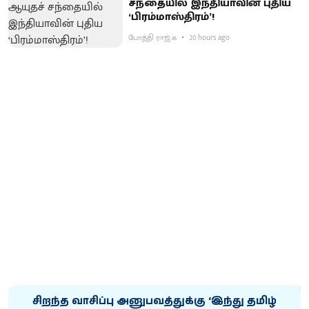
சந்தையில் இந்தியாவின் புதிய
‘பிரம்மாஸ்திரம்’!
போத்தி ராஜ்.க
20 hours ago
சிறந்த வாசிப்பு அனுபவத்துக்கு ‘இந்து தமிழ்