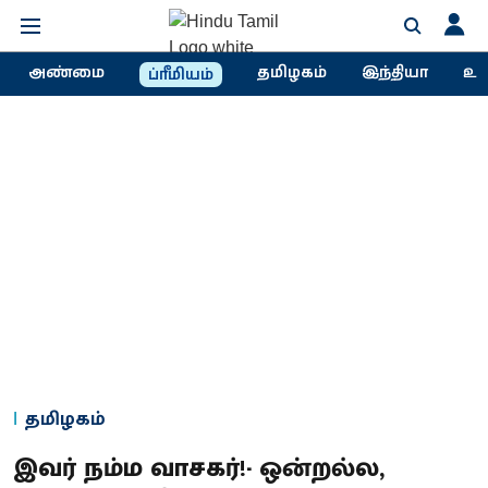
அண்மை
தமிழகம்
இந்தியா
உல
ப்ரீமியம்
தமிழகம்
இவர் நம்ம வாசகர்!- ஒன்றல்ல,