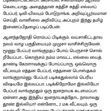
படிக்கமாட்டேன்பா. அரசியல், சினிமாவுல ஆர்வம்
கெடையாது. அதைத்தான் சுத்திச் சுத்தி எல்லாப்
பேப்பர், டிவி-யிலயும் போடுறாங்க. அறிவுப்பூர்வமான
செய்தி, வானிலை அறிவிப்பு, அப்புறம் இந்து தமிழ்
இணைப்பிதழைப் படிப்பேன்.
ஆனந்தஜோதி ரொம்பப் பிடிக்கும். வயசாகிட்டதால
நலம் வாழ பகுதியையும் முழுசா வாசிச்சிருவேன்.
மூணு பேப்பர் வாங்குறதப் போய் பெருசாச் சொல்
றீயேப்பா... கொஞ்சம் நம்ம மாவட்ட எல்லை யைத்
தாண்டி கேரளாவுக்குப் போய்ப்பாரு. ஒவ்வொரு
வீட்லயும் எத்தன பேப்பர், எத்தனை பொஸ்தகம்
வாங்குறாம்னு. பேப்பர் படிக்கதுல்லாம் பெரிய
விஷயமே இல்லப்பா. படிக்கிறோமோ இல்லியோ
பேப்பர் வாங்குறதும் ஒரு ஜனநாயக கடமைப்பா.
ஏன்னா அது இந்திய ஜனநாயகத்தோட நாலாவது
தூண் இல்லியா? என்னோட 2 மக வீட்லயும், ஒரு
மகன் வீட்லேயும் மூணு பேப்பர்தான் வாங்குறாங்க.