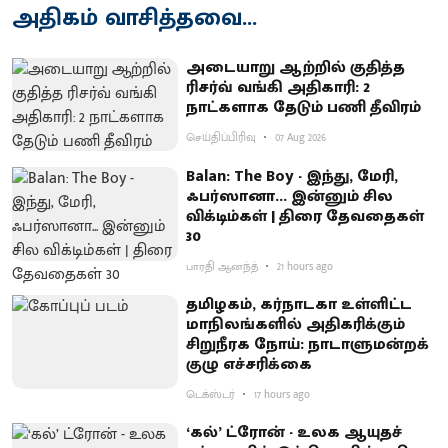
அதிகம் வாசித்தவை...
அடையாறு ஆற்றில் குதித்த
ரிசர்வ் வங்கி அதிகாரி: 2
நாட்களாக தேடும் பணி தீவிரம்
செய்திப்பிரிவு
07 Aug 2026
Balan: The Boy - இந்து, மேரி,
ஃபர்ஸானா... இன்னும் சில
விக்டிம்கள் | திரை தேவதைகள்
30
பாரதி ஆனந்த்
21 hours ago
தமிழகம், கர்நாடகா உள்ளிட்ட
மாநிலங்களில் அதிகரிக்கும்
சிறுநீரக நோய்: நாடாளுமன்றக்
குழு எச்சரிக்கை
டெக்ஸ்டர்
17 hours ago
‘கல்’ ட்ரோன் - உலக ஆயுதச்