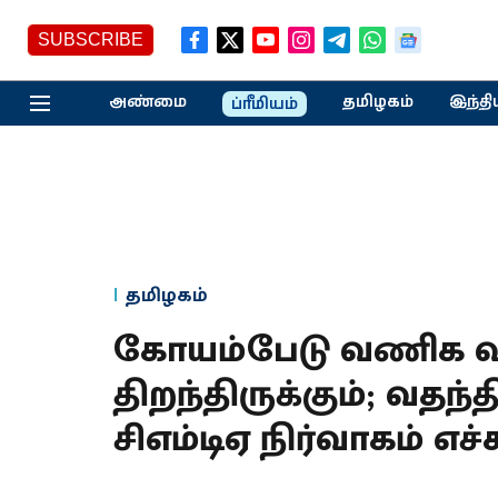
SUBSCRIBE
அண்மை
தமிழகம்
இந்தி
ப்ரீமியம்
தமிழகம்
கோயம்பேடு வணிக வள
திறந்திருக்கும்; வதந
சிஎம்டிஏ நிர்வாகம் எச