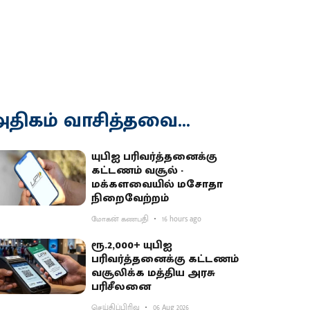
திகம் வாசித்தவை...
யுபிஐ பரிவர்த்தனைக்கு
கட்டணம் வசூல் -
மக்களவையில் மசோதா
நிறைவேற்றம்
மோகன் கணபதி
16 hours ago
ரூ.2,000+ யுபிஐ
பரிவர்த்தனைக்கு கட்டணம்
வசூலிக்க மத்திய அரசு
பரிசீலனை
செய்திப்பிரிவு
06 Aug 2026