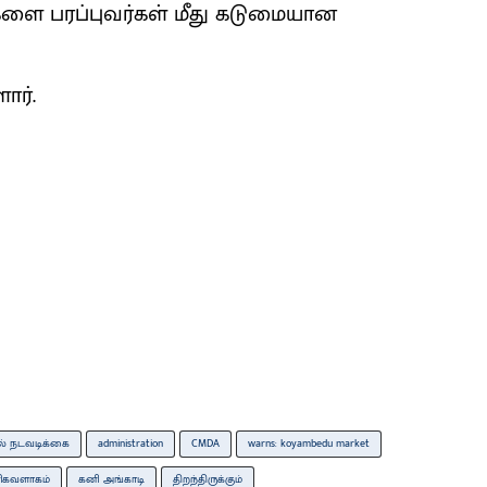
ை பரப்புவர்கள் மீது கடுமையான
ார்.
ல் நடவடிக்கை
administration
CMDA
warns: koyambedu market
ிகவளாகம்
கனி அங்காடி
திறந்திருக்கும்