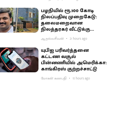
பழநியில் ரூ.100 கோடி
நிலப்பதிவு முறைகேடு:
தலைமறைவான
நிலத்தரகர் வீட்டுக்கு
சிபிசிஐடி ‘சீல்’
ஆ.நல்லசிவன்
21 hours ago
யுபிஐ பரிவர்த்தனை
கட்டண வசூல்
பின்னணியில் அமெரிக்கா:
காங்கிரஸ் குற்றச்சாட்டு
மோகன் கணபதி
15 hours ago