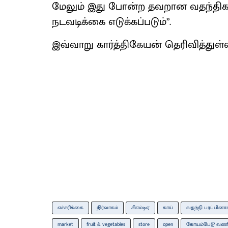
மேலும் இது போன்ற தவறான வதந்திகள
நடவடிக்கை எடுக்கப்படும்”.
இவ்வாறு கார்த்திகேயன் தெரிவித்துள்ள
எச்சரிக்கை
நிர்வாகம்
சிஎம்டிஏ
காய்
வதந்தி பரப்பினா
market
fruit & vegetables
store
open
கோயம்பேடு வண