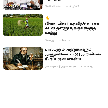
செய்திப்பிரிவு
04 Aug 2026
விவசாயிகள் உதவித்தொகை:
கடன் தள்ளுபடிக்குச் சிறந்த
மாற்று
செ.சரத்
04 Aug 2026
டால்டனும் அணுக்களும் -
அணுக்கோட்பாடு | அறிவியல்
திருப்புமுனைகள் 11
நன்மாறன் திருநாவுக்கரசு
16 hours ago