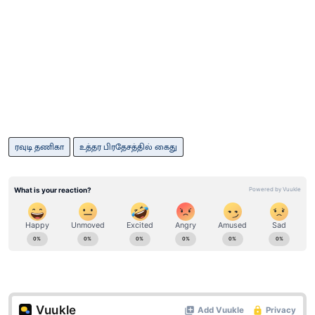
ரவுடி தணிகா
உத்தர பிரதேசத்தில் கைது