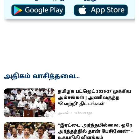
அதிகம் வாசித்தவை...
தமிழக பட்ஜெட் 2026-27 முக்கிய
அம்சங்கள் | அணிவகுத்த
‘வெற்றி’ திட்டங்கள்
அனலி
18 hours ago
“இரட்டை அர்த்தமில்லை; ஒரே
அர்த்தத்தில் தான் பேசினேன்” -
உதயநிதி விளக்கம்