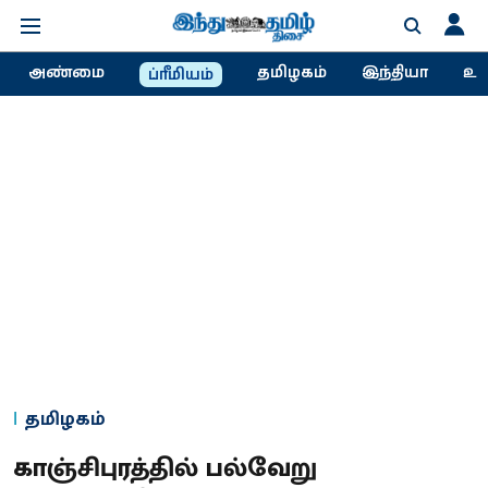
அண்மை
தமிழகம்
இந்தியா
உல
ப்ரீமியம்
தமிழகம்
காஞ்சிபுரத்தில் பல்வேறு