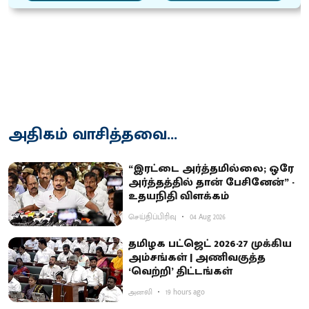
அதிகம் வாசித்தவை...
“இரட்டை அர்த்தமில்லை; ஒரே
அர்த்தத்தில் தான் பேசினேன்” -
உதயநிதி விளக்கம்
செய்திப்பிரிவு
04 Aug 2026
தமிழக பட்ஜெட் 2026-27 முக்கிய
அம்சங்கள் | அணிவகுத்த
‘வெற்றி’ திட்டங்கள்
அனலி
19 hours ago