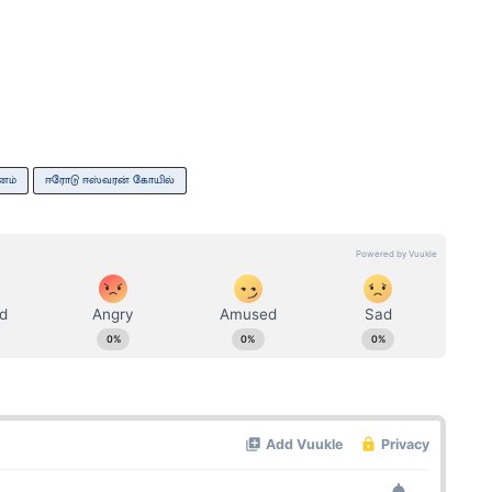
னம்
ஈரோடு ஈஸ்வரன் கோயில்