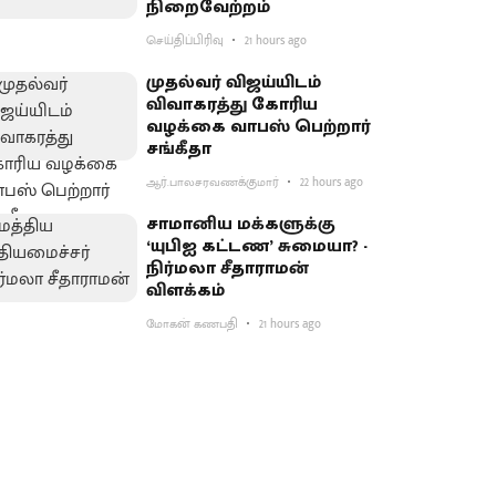
நிறைவேற்றம்
செய்திப்பிரிவு
21 hours ago
முதல்வர் விஜய்யிடம்
விவாகரத்து கோரிய
வழக்கை வாபஸ் பெற்றார்
சங்கீதா
ஆர்.பாலசரவணக்குமார்
22 hours ago
சாமானிய மக்களுக்கு
‘யுபிஐ கட்டண’ சுமையா? -
நிர்மலா சீதாராமன்
விளக்கம்
மோகன் கணபதி
21 hours ago