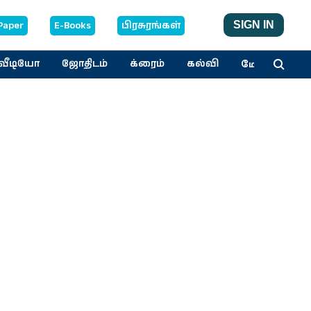
Paper
E-Books
பிரசுரங்கள்
SIGN IN
மேலும்
வீடியோ
ஜோதிடம்
க்ரைம்
கல்வி