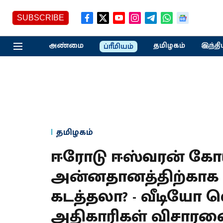
SUBSCRIBE
அண்மை
தமிழகம்
இந்தி
ப்ரீமியம்
தமிழகம்
ஈரோடு ஈஸ்வரன் கோய
அன்னதானத்திற்காக வ
கடத்தலா? - வீடியோ வ
அதிகாரிகள் விசார