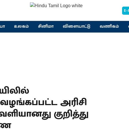
E-
யா
உலகம்
சினிமா
விளையாட்டு
வணிகம்
ிலில்
ழங்கப்பட்ட அரிசி
ெளியானது குறித்து
ணை