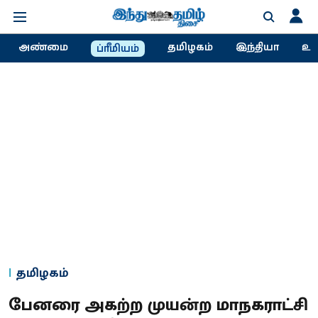
அண்மை
தமிழகம்
இந்தியா
உல
ப்ரீமியம்
தமிழகம்
பேனரை அகற்ற முயன்ற மாநகராட்சி