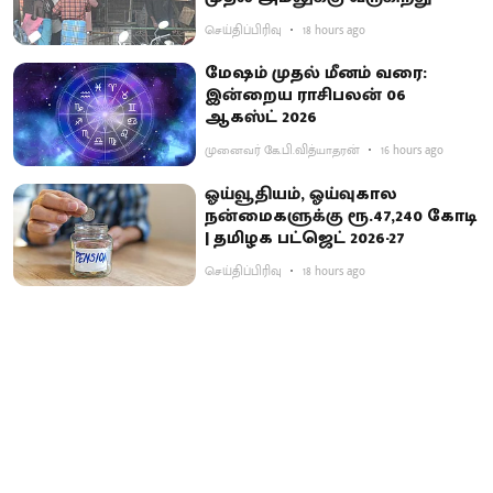
செய்திப்பிரிவு
18 hours ago
மேஷம் முதல் மீனம் வரை:
இன்றைய ராசிபலன் 06
ஆகஸ்ட் 2026
முனைவர் கே.பி.வித்யாதரன்
16 hours ago
ஓய்வூதியம், ஓய்வுகால
நன்மைகளுக்கு ரூ.47,240 கோடி
| தமிழக பட்ஜெட் 2026-27
செய்திப்பிரிவு
18 hours ago