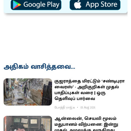
அதிகம் வாசித்தவை...
குஜராத்தை மிரட்டும் ‘சண்டிபுரா
வைரஸ்’ - அறிகுறிகள் முதல்
பாதிப்புகள் வரை | ஒரு
தெளிவுப் பார்வை
போத்தி ராஜ்.க
05 Aug 2026
ஆன்லைன், செயலி மூலம்
மதுபானம் விற்பனை: இன்று
முதல் அமலுக்கு வருகிறது