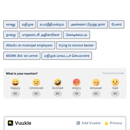
கைது
மதிமுக
உயர்நீதிமன்றம்
அண்ணா பிறந்த நாள்
பேனர்
தாக்கு
மாநகராட்சி அதிகாரிகள்
கொடிக்கம்பம்
Attacks on municipal employees
trying to remove banner
MDMK dist. sec arrest
மதிமுக மாவட்டச் செயலாளர்