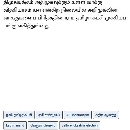
திமுகவுக்கும் அதிமுகவுக்கும் உள்ள வாக்கு
வித்தியாசம் 8,141 என்கிற நிலையில் அதிமுகவின்
வாக்குகளைப் பிரித்ததில், நாம் தமிழர் கட்சி முக்கியப்
பங்கு வகித்துள்ளது.
நாம் தமிழர் கட்சி
ஏ.சி.சண்முகம்
AC shanmugam
கதிர் ஆனந்த்
kathir anand
வேலூர் தேர்தல்
vellore loksabha election