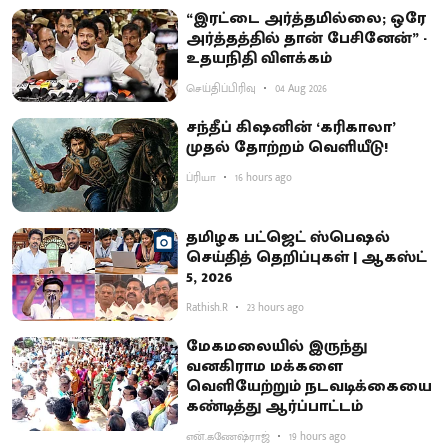
“இரட்டை அர்த்தமில்லை; ஒரே
அர்த்தத்தில் தான் பேசினேன்” -
உதயநிதி விளக்கம்
செய்திப்பிரிவு
04 Aug 2026
சந்தீப் கிஷனின் ‘கரிகாலா’
முதல் தோற்றம் வெளியீடு!
ப்ரியா
16 hours ago
தமிழக பட்ஜெட் ஸ்பெஷல்
செய்தித் தெறிப்புகள் | ஆகஸ்ட்
5, 2026
Rathish.R
23 hours ago
மேகமலையில் இருந்து
வனகிராம மக்களை
வெளியேற்றும் நடவடிக்கையை
கண்டித்து ஆர்ப்பாட்டம்
என்.கணேஷ்ராஜ்
19 hours ago