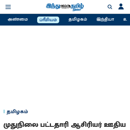
அண்மை
தமிழகம்
இந்தியா
உல
ப்ரீமியம்
தமிழகம்
முதுநிலை பட்டதாரி ஆசிரியர் ஊதிய