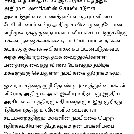
அதே வழியில்தான் 30 ஆண்டுகள் கழித்தும்
அ.தி.மு.க. அணிகளின் செயல்பாடுகள்
அமைந்துள்ளன. பணத்தால் எதையும் விலை
பேசிவிடலாம் என்ற அ.தி.மு.க.வின் முறைகேடான
வழிமுறைக்கு ஜனநாயகம் பலியாக்கப்பட்டிருக்கிறது.
மக்கள் நலனுக்காக எதையும் செய்யாமல், தங்கள்
சுயநலத்துக்காக அதிகாரத்தைப் பயன்படுத்தவும்,
அந்த அதிகாரத்தை தக்க வைத்துக்கொள்ள
பணத்தை வைத்து விலை பேசுவதும் தமிழக
மக்களுக்கு செய்துள்ள நம்பிக்கை துரோகமாகும்.
ஜனநாயகத்தை குழி தோண்டி புதைத்துள்ள மக்கள்
விரோத அ.தி.மு.க அரசு இனியும் நீடிப்பது இந்திய
அரசியல் சட்டத்திற்கு எதிரானதாகும். இது குறித்து
நீதிமன்றத்திலும் விரைவில் கூடவுள்ள
சட்டமன்றத்திலும் மக்களின் நம்பிக்கை பெற்ற
எதிர்க்கட்சியான தி.மு.கழகம் தன் பங்களிப்பை