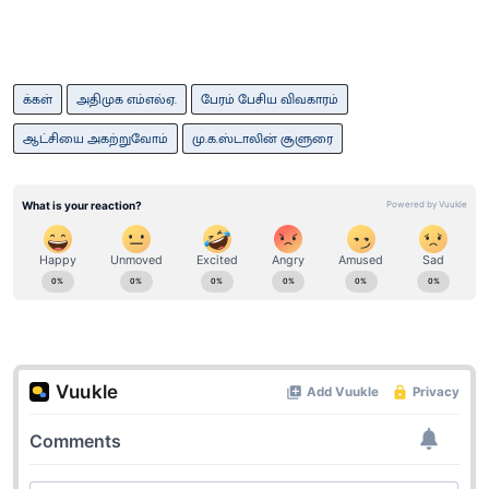
க்கள்
அதிமுக எம்எல்ஏ.
பேரம் பேசிய விவகாரம்
ஆட்சியை அகற்றுவோம்
மு.க.ஸ்டாலின் சூளுரை