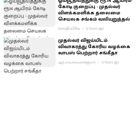
ஓய்வூதியத்துக்கு ரூ.14 ஆயிரம்
கோடி குறைப்பு - முதல்வர்
விளக்கமளிக்க தலைமை
செயலக சங்கம் வலியுறுத்தல்
செய்திப்பிரிவு
22 hours ago
முதல்வர் விஜய்யிடம்
விவாகரத்து கோரிய வழக்கை
வாபஸ் பெற்றார் சங்கீதா
ஆர்.பாலசரவணக்குமார்
15 hours ago