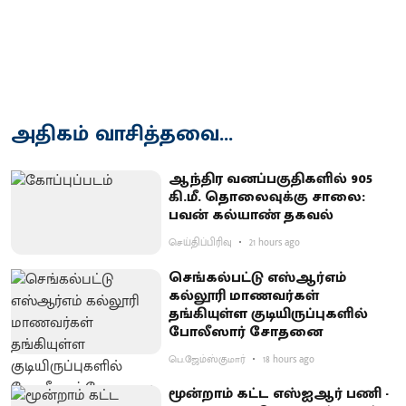
அதிகம் வாசித்தவை...
ஆந்திர வனப்பகுதிகளில் 905
கி.மீ. தொலைவுக்கு சாலை:
பவன் கல்யாண் தகவல்
செய்திப்பிரிவு
21 hours ago
செங்கல்பட்டு எஸ்ஆர்எம்
கல்லூரி மாணவர்கள்
தங்கியுள்ள குடியிருப்புகளில்
போலீஸார் சோதனை
பெ.ஜேம்ஸ்குமார்
18 hours ago
மூன்றாம் கட்ட எஸ்ஐஆர் பணி -