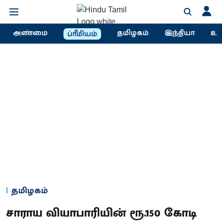
அண்மை
தமிழகம்
இந்தியா
உல
ப்ரீமியம்
தமிழகம்
சாராய வியாபாரியின் ரூ.150 கோடி