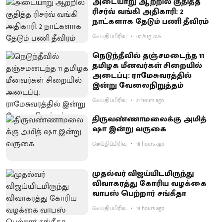
அடையாறு ஆற்றில் குதித்த
ரிசர்வ் வங்கி அதிகாரி: 2
நாட்களாக தேடும் பணி தீவிரம்
செய்திப்பிரிவு
07 Aug 2026
நெடுந்தீவில் தஞ்சமடைந்த 11
தமிழக மீனவர்கள் சிறையில்
அடைப்பு: ராமேசுவரத்தில்
இன்று வேலைநிறுத்தம்
செய்திப்பிரிவு
21 hours ago
திருவண்ணாமலைக்கு அமித்
ஷா இன்று வருகை
செய்திப்பிரிவு
18 hours ago
முதல்வர் விஜய்யிடமிருந்து
விவாகரத்து கோரிய வழக்கை
வாபஸ் பெற்றார் சங்கீதா
செய்திப்பிரிவு
19 hours ago